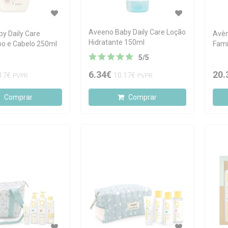
Aveeno Baby Daily Care Loção
y Daily Care
Avèn
Hidratante 150ml
o e Cabelo 250ml
Famí
5
/
5
6.34€
20.
17€
10.17€
PVPR
PVPR
Comprar
Comprar