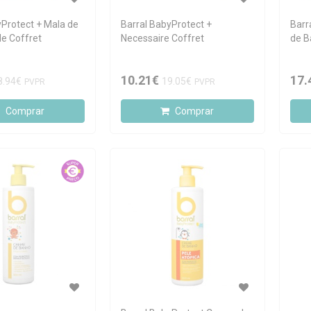
yProtect + Mala de
Barral BabyProtect +
Barr
e Coffret
Necessaire Coffret
de B
10.21€
17.
8.94€
19.05€
PVPR
PVPR
Comprar
Comprar