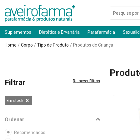
Suplementos
Dietética e Ervanária
Parafarmácia
Sexuali
Home
Corpo
Tipo de Produto
Produtos de Criança
Produt
Filtrar
Remover Filtros
Em stock
Ordenar
Recomendados