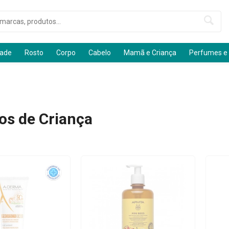
dade
Rosto
Corpo
Cabelo
Mamã e Criança
Perfumes e
os de Criança