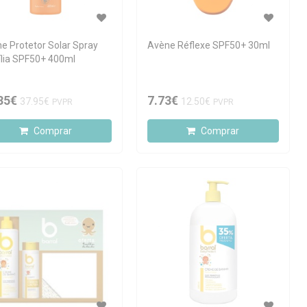
e Protetor Solar Spray
Avène Réflexe SPF50+ 30ml
lia SPF50+ 400ml
35€
7.73€
37.95€
12.50€
PVPR
PVPR
Comprar
Comprar