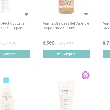
otect Kids Leite
Apivita Mini Bees Gel Cabelo e
Apiv
nça SPF50+ pele
Corpo Criança 500ml
Banh
ol 250ml
6.56€
8.7
7.23€
17.19€
PVPR
PVPR
Comprar
Comprar