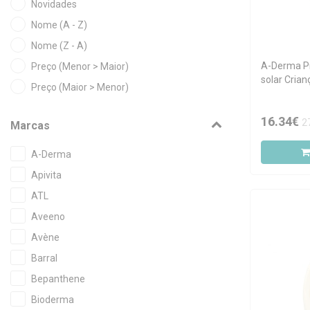
Novidades
Nome (A - Z)
Nome (Z - A)
A-Derma Pr
Preço (Menor > Maior)
solar Cria
Preço (Maior > Menor)
frágil ao s
16.34€
2
Marcas
A-Derma
Apivita
ATL
Aveeno
Avène
Barral
Bepanthene
Bioderma