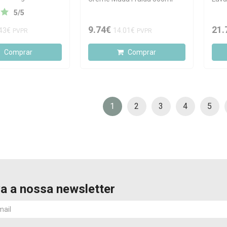
5
/
5
9.74€
21.
43€
14.01€
PVPR
PVPR
Comprar
Comprar
1
2
3
4
5
a a nossa newsletter