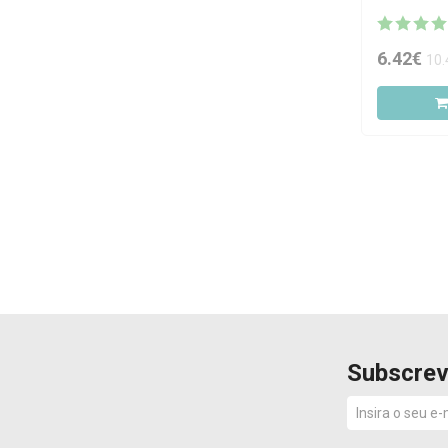
50g
6.42€
10.
Subscrev