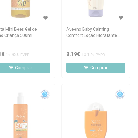
ita Mini Bees Gel de
Aveeno Baby Calming
o Criança 500ml
Comfort Loção Hidratante
150ml
1€
8.19€
16.92€
10.17€
PVPR
PVPR
Comprar
Comprar