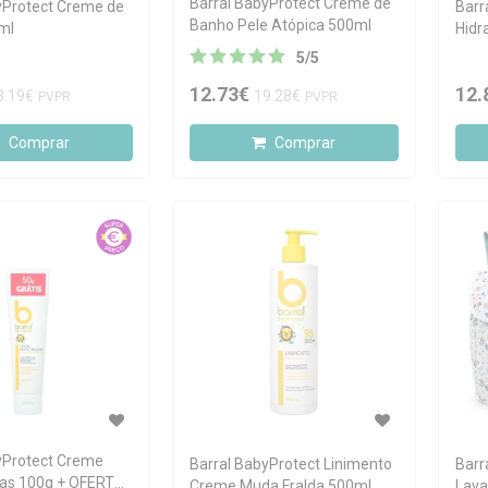
Barral BabyProtect Creme de
yProtect Creme de
Barr
Banho Pele Atópica 500ml
ml
Hidr
5
/
5
12.73€
12.
8.19€
19.28€
PVPR
PVPR
Comprar
Comprar
yProtect Creme
Barral BabyProtect Linimento
Barr
das 100g + OFERTA
Creme Muda Fralda 500ml
Lava