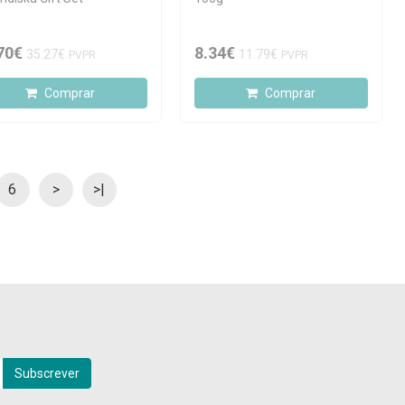
70€
8.34€
35.27€
11.79€
PVPR
PVPR
Comprar
Comprar
6
>
>|
Subscrever