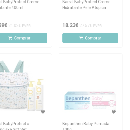
al BabyProtect Creme
Barral BabyProtect Creme
atante 400ml
Hidratante Pele Atópica
400ml
89€
18.23€
21.02€
27.57€
PVPR
PVPR
Comprar
Comprar
al BabyProtect x
Bepanthen Baby Pomada
ndiska Gift Set
100g