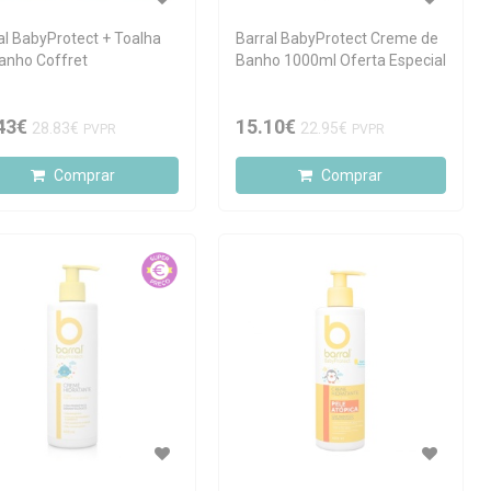
al BabyProtect + Toalha
Barral BabyProtect Creme de
anho Coffret
Banho 1000ml Oferta Especial
43€
15.10€
28.83€
22.95€
PVPR
PVPR
Comprar
Comprar