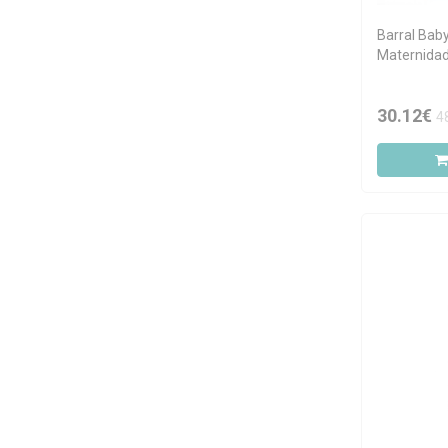
Nivea
Barral Bab
Oleoban
Maternidad
Saforelle
Sensilis
30.12€
4
Tahe
Uriage
Vichy