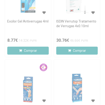
Excilor Gel Antiverrugas 4ml
ISDIN Verrutop Tratamento
de Verrugas 4x0.10ml
8.77€
30.76€
14.32€
46.66€
PVPR
PVPR
Comprar
Comprar