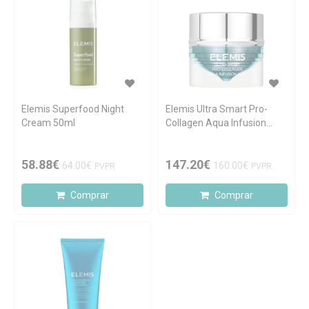
Elemis Superfood Night
Elemis Ultra Smart Pro-
Cream 50ml
Collagen Aqua Infusion
Mask 50ml
58.88€
147.20€
64.00€
160.00€
PVPR
PVPR
Comprar
Comprar