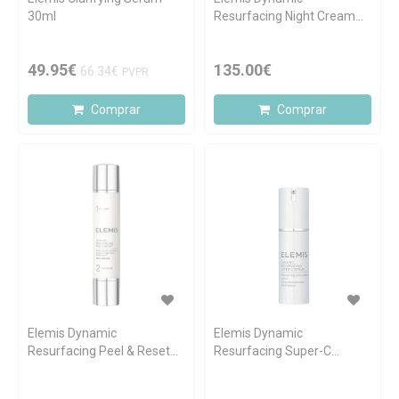
30ml
Resurfacing Night Cream
50ml
49.95€
135.00€
66.34€
PVPR
Comprar
Comprar
Elemis Dynamic
Elemis Dynamic
Resurfacing Peel & Reset
Resurfacing Super-C
30ml
Serum 30ml