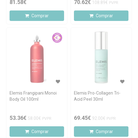
81.58€
70.62€
108.89€
PVPR
Comprar
Comprar
Elemis Frangipani Monoi
Elemis Pro-Collagen Tri-
Body Oil 100ml
Acid Peel 30ml
53.36€
69.45€
58.00€
92.00€
PVPR
PVPR
Comprar
Comprar