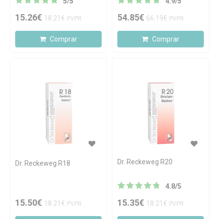
5
/
5
4.9
/
5
15.26€
54.85€
18.21€
66.19€
PVPR
PVPR
Comprar
Comprar
Dr. Reckeweg R20
Dr. Reckeweg R18
4.8
/
5
15.50€
15.35€
18.21€
18.21€
PVPR
PVPR