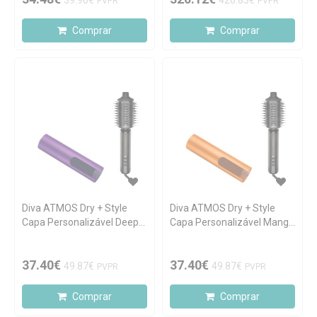
39.90€
426.83€
PVPR
PVPR
Comprar
Comprar
Diva ATMOS Dry + Style
Diva ATMOS Dry + Style
Capa Personalizável Deep
Capa Personalizável Mango
Purple
Crush
37.40€
37.40€
49.87€
49.87€
PVPR
PVPR
Comprar
Comprar