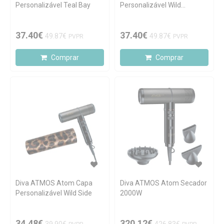
Personalizável Teal Bay
Personalizável Wild
Raspberry
37.40€
37.40€
49.87€
49.87€
PVPR
PVPR
Comprar
Comprar
Diva ATMOS Atom Capa
Diva ATMOS Atom Secador
Personalizável Wild Side
2000W
34.48€
320.12€