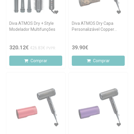
Diva ATMOS Dry + Style
Diva ATMOS Dry Capa
Modelador Multifunções
Personalizável Copper
Jungle
320.12€
39.90€
426.83€
PVPR
Comprar
Comprar