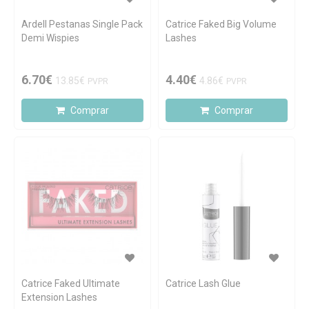
Ardell Pestanas Single Pack
Catrice Faked Big Volume
Demi Wispies
Lashes
6.70€
4.40€
13.85€
4.86€
PVPR
PVPR
Comprar
Comprar
Catrice Faked Ultimate
Catrice Lash Glue
Extension Lashes