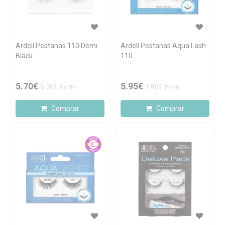
Ardell Pestanas 110 Demi
Ardell Pestanas Aqua Lash
Black
110
5.70€
5.95€
6.70€
7.80€
PVPR
PVPR
Comprar
Comprar