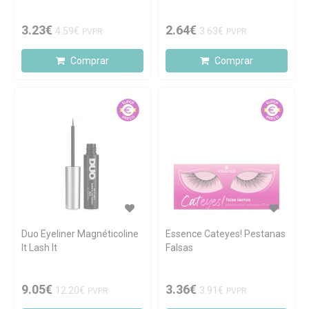
3.23€
2.64€
4.59€
3.63€
PVPR
PVPR
Comprar
Comprar
Duo Eyeliner Magnéticoline
Essence Cateyes! Pestanas
It Lash It
Falsas
9.05€
3.36€
12.20€
3.91€
PVPR
PVPR