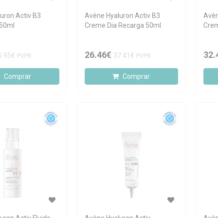
uron Activ B3
Avène Hyaluron Activ B3
Avèn
 50ml
Creme Dia Recarga 50ml
Crem
26.46€
32.
5.95€
37.41€
PVPR
PVPR
Comprar
Comprar