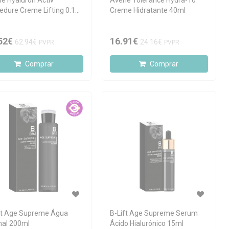
e Hyaluron Activ
Avène Tolerance Hydra-10
edure Creme Lifting 0.1%
Creme Hidratante 40ml
nal 30ml
52€
16.91€
62.94€
24.16€
PVPR
PVPR
Comprar
Comprar
ft Age Supreme Água
B-Lift Age Supreme Serum
al 200ml
Ácido Hialurónico 15ml