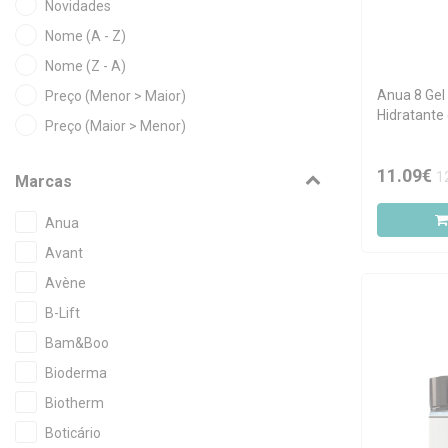
Novidades
Nome (A - Z)
Nome (Z - A)
Anua 8 Gel
Preço (Menor > Maior)
Hidratante
Preço (Maior > Menor)
Hialurónic
11.09€
1
Marcas
Anua
Avant
Avène
B-Lift
Bam&Boo
Bioderma
Biotherm
Boticário