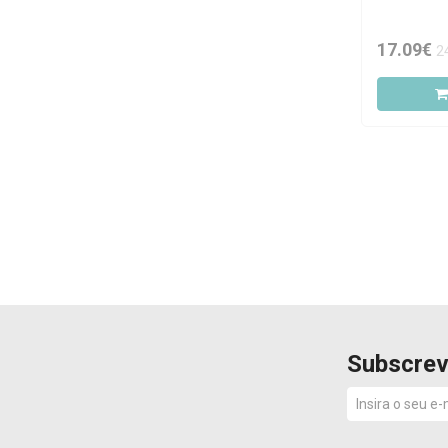
SKIN1004
17.09€
2
SVR
Tahe
Thalgo
The Ordinary
Uriage
Vichy
Subscrev