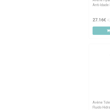
Avène Hyal
Medik8
Anti-Idade
Mixsoon
27.16€
Mizon
4
Neostrata
Neutrogena
Nivea
Nuxe
Payot
Quem Disse Berenice
Revox
Rilastil
Round Lab
Sensai
Sensilis
Avène Tole
Fluido Hidr
Sesderma