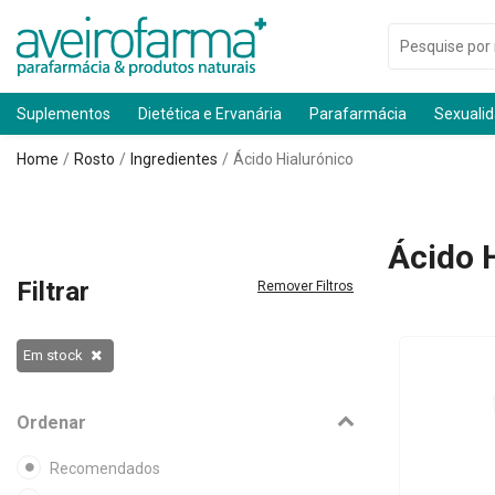
Suplementos
Dietética e Ervanária
Parafarmácia
Sexuali
Home
Rosto
Ingredientes
Ácido Hialurónico
Ácido 
Filtrar
Remover Filtros
Em stock
Ordenar
Recomendados