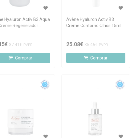
e Hyaluron Activ B3 Aqua
Avène Hyaluron Activ B3
Creme Regenerador
Creme Contorno Olhos 15ml
rga 50ml
45€
25.08€
37.41€
35.46€
PVPR
PVPR
Comprar
Comprar