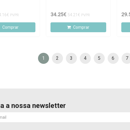
34.25€
29.
4.16€
54.21€
PVPR
PVPR
Comprar
Comprar
1
2
3
4
5
6
7
a a nossa newsletter