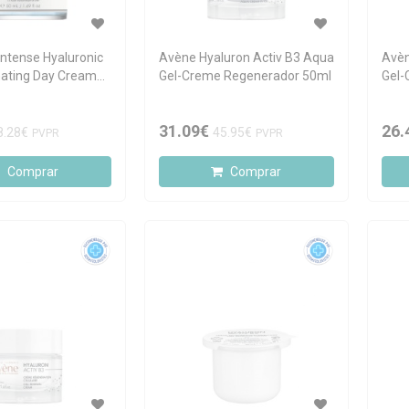
Intense Hyaluronic
Avène Hyaluron Activ B3 Aqua
Avèn
inating Day Cream
Gel-Creme Regenerador 50ml
Gel-
Reca
31.09€
26.
8.28€
45.95€
PVPR
PVPR
Comprar
Comprar