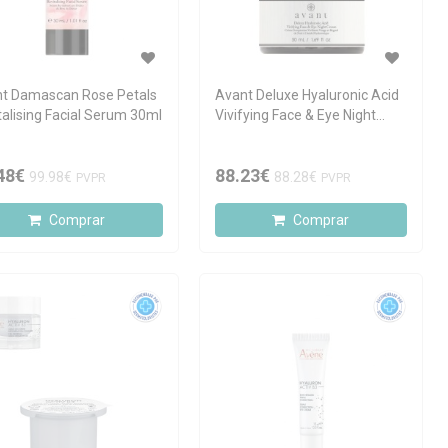
t Damascan Rose Petals
Avant Deluxe Hyaluronic Acid
talising Facial Serum 30ml
Vivifying Face & Eye Night
Cream 50ml
48€
88.23€
99.98€
88.28€
PVPR
PVPR
Comprar
Comprar