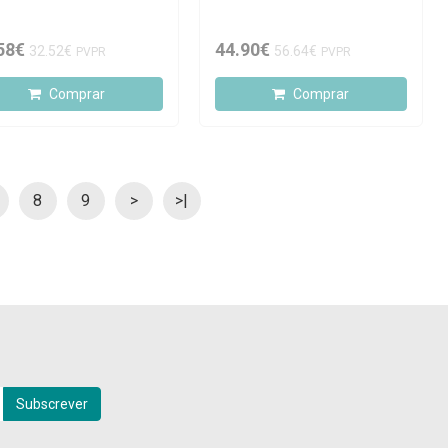
58€
44.90€
32.52€
56.64€
PVPR
PVPR
Comprar
Comprar
8
9
>
>|
Subscrever