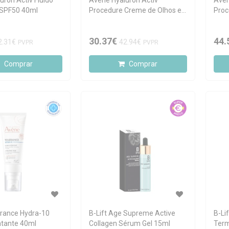
uron Activ Fluido
Avène Hyaluron Activ
Avèn
 SPF50 40ml
Procedure Creme de Olhos e
Proc
Lábios Micro-Lift 0.05%
Reti
Retinal 15ml
30.37€
44.
2.31€
42.94€
PVPR
PVPR
Comprar
Comprar
rance Hydra-10
B-Lift Age Supreme Active
B-Li
atante 40ml
Collagen Sérum Gel 15ml
Term