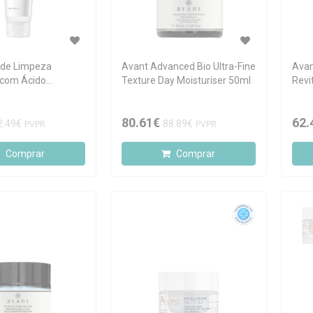
 de Limpeza
Avant Advanced Bio Ultra-Fine
Avan
 com Ácido
Texture Day Moisturiser 50ml
Revi
o 150ml
80.61€
62.
2.49€
88.89€
PVPR
PVPR
Comprar
Comprar