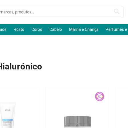
dade
Rosto
Corpo
Cabelo
Mamã e Criança
Perfumes e
Hialurónico