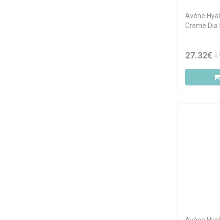
Eucerin
Avène Hyal
Eveline
Creme Dia
Fillerina
Filorga
27.32€
4
Foreo
Garnier
GESKE
Institut Esthederm
ISDIN
L'Oréal Paris
La Roche-Posay
Lancôme
Lierac
Martiderm
Medicube