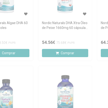
urals Algae DHA 60
Nordic Naturals DHA Xtra Óleo
Nord
oles
de Peixe 1660mg 60 cápsulas
de P
moles
mol
54.56€
64.
8.50€
75.68€
PVPR
PVPR
Comprar
Comprar