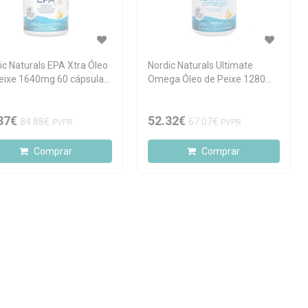
ic Naturals EPA Xtra Óleo
Nordic Naturals Ultimate
eixe 1640mg 60 cápsulas
Omega Óleo de Peixe 1280mg
es
60 cápsulas moles
37€
52.32€
84.88€
67.07€
PVPR
PVPR
Comprar
Comprar