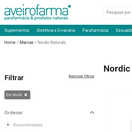
Suplementos
Dietética e Ervanária
Parafarmácia
Sexuali
Home
Marcas
Nordic Naturals
Nordic
Filtrar
Remover Filtros
Em stock
Ordenar
Recomendados