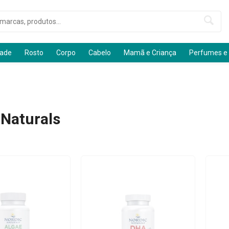
dade
Rosto
Corpo
Cabelo
Mamã e Criança
Perfumes e
 Naturals