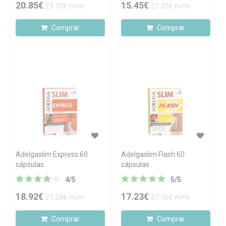
20.85€
15.45€
29.73€
27.32€
PVPR
PVPR
Comprar
Comprar
Adelgaslim Express 60
Adelgaslim Flash 60
cápsulas
cápsulas
4
/
5
5
/
5
18.92€
17.23€
27.29€
27.36€
PVPR
PVPR
Comprar
Comprar