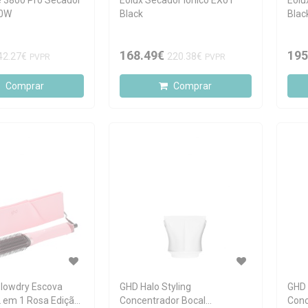
e 3800 Pro Secador
Eolux Secador Iónico EX01
Eolu
00W
Black
Blac
168.49€
195
42.27€
220.38€
PVPR
PVPR
Comprar
Comprar
lowdry Escova
GHD Halo Styling
GHD 
 em 1 Rosa Edição
Concentrador Bocal
Conc