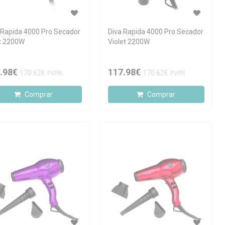
 Rapida 4000 Pro Secador
Diva Rapida 4000 Pro Secador
x 2200W
Violet 2200W
.98€
117.98€
170.62€
170.62€
PVPR
PVPR
Comprar
Comprar