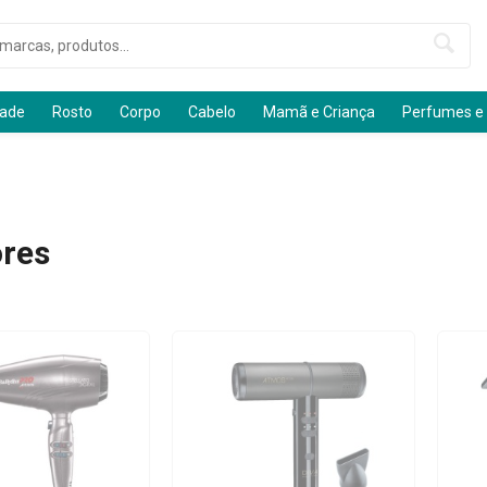
dade
Rosto
Corpo
Cabelo
Mamã e Criança
Perfumes e
res