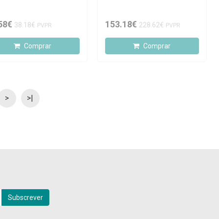
ético Preto
58€
153.18€
38.18€
228.62€
PVPR
PVPR
Comprar
Comprar
>
>|
Subscrever