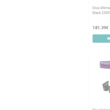
Diva Ultim
Black 230
181.39€