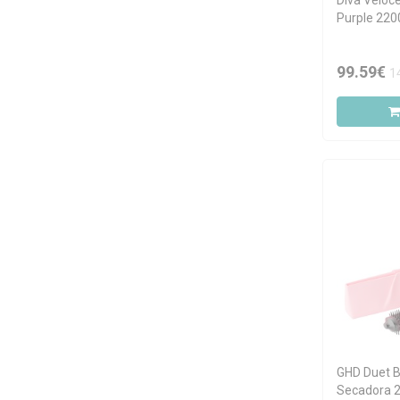
Diva Veloc
Purple 22
99.59€
1
GHD Duet B
Secadora 2