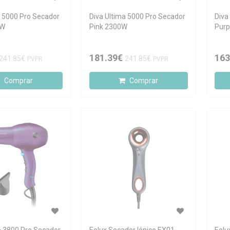
a 5000 Pro Secador
Diva Ultima 5000 Pro Secador
Diva
0W
Pink 2300W
Purp
181.39€
163
241.85€
241.85€
PVPR
PVPR
Comprar
Comprar