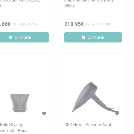
x Secador Iónico Ex02
Eolux Secador Iónico EX02
k
White
.66€
218.95€
291.61€
291.61€
PVPR
PVPR
Comprar
Comprar
Halo Styling
GHD Helios Secador Azul
entrador Bocal