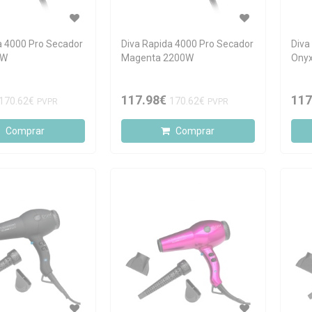
a 4000 Pro Secador
Diva Rapida 4000 Pro Secador
Diva
0W
Magenta 2200W
Ony
117.98€
117
170.62€
170.62€
PVPR
PVPR
Comprar
Comprar