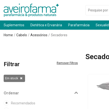
Suplementos
Dietética e Ervanária
Parafarmácia
Sexuali
Home
Cabelo
Acessórios
Secadores
Secado
Filtrar
Remover Filtros
Em stock
Ordenar
Recomendados