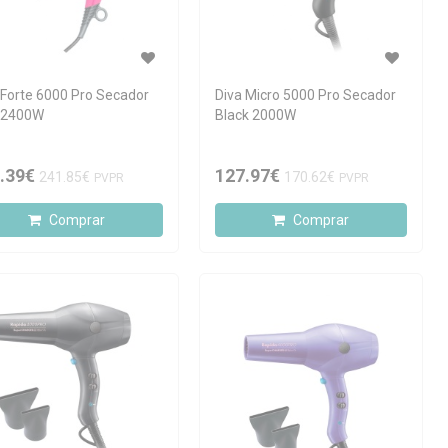
 Forte 6000 Pro Secador
Diva Micro 5000 Pro Secador
 2400W
Black 2000W
.39€
127.97€
241.85€
170.62€
PVPR
PVPR
Comprar
Comprar