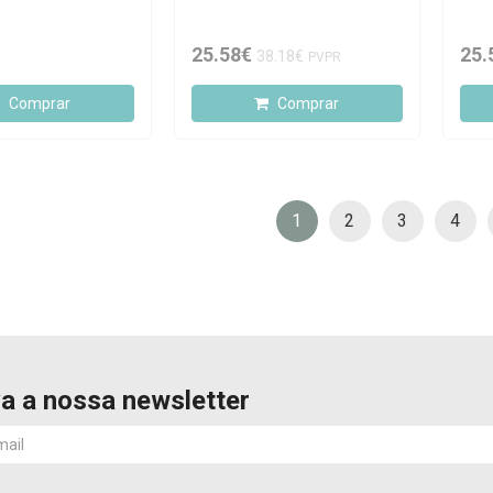
Magnético Branco
Magn
25.58€
25.
38.18€
PVPR
Comprar
Comprar
1
2
3
4
a a nossa newsletter