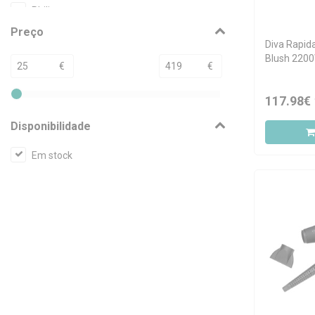
Philips
Preço
RickiParodi
Diva Rapid
Techshen
Blush 220
€
€
117.98€
Disponibilidade
Em stock