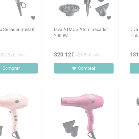
o Secador Stellato
Diva ATMOS Atom Secador
Diva
2000W
Pink
320.12€
181
302.52€
426.83€
PVPR
PVPR
Comprar
Comprar