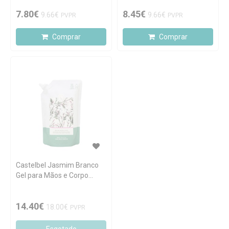
7.80€
8.45€
9.66€
9.66€
PVPR
PVPR
Comprar
Comprar
Castelbel Jasmim Branco
Gel para Mãos e Corpo
Recarga 500ml
14.40€
18.00€
PVPR