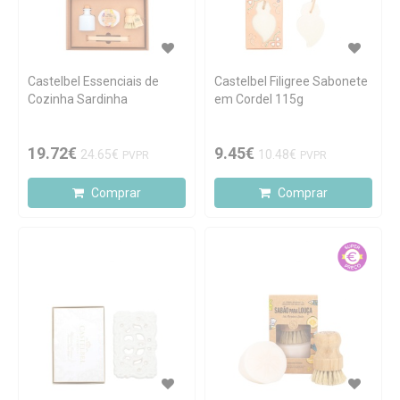
Castelbel Essenciais de
Castelbel Filigree Sabonete
Cozinha Sardinha
em Cordel 115g
19.72€
9.45€
24.65€
10.48€
PVPR
PVPR
Comprar
Comprar