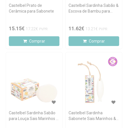
Castelbel Prato de
Castelbel Sardinha Sabão &
Cerâmica para Sabonete
Escova de Bambu para
Louça
15.15€
11.62€
17.22€
13.21€
PVPR
PVPR
Comprar
Comprar
Castelbel Sardinha Sabão
Castelbel Sardinha
para Louça Sais Marinhos &
Sabonete Sais Marinhos &
Limão 190g
Limão 80g