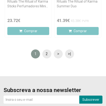
Rituals The Ritual of Karma
Rituals The Ritual of Karma
Sticks Perfumadores Mini
Summer Duo
70ml
23.72€
41.39€
45.38€
PVPR
Comprar
Comprar
1
2
>
>|
Subscreva a nossa newsletter
Subscrever