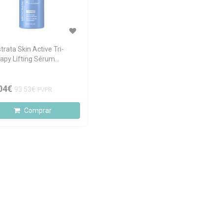
trata Skin Active Tri-
apy Lifting Sérum
inador 30ml
04€
93.53€
PVPR
Comprar