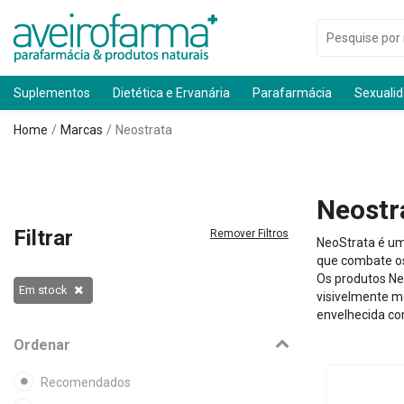
Suplementos
Dietética e Ervanária
Parafarmácia
Sexuali
Home
Marcas
Neostrata
Neostr
Filtrar
Remover Filtros
NeoStrata é um
que combate os
Os produtos Ne
Em stock
visivelmente ma
envelhecida c
Ordenar
Recomendados