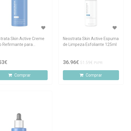
trata Skin Active Creme
Neostrata Skin Active Espuma
lo Refirmante para
de Limpeza Esfoliante 125ml
oço e Decote 80g
53€
36.96€
51.59€
PVPR
Comprar
Comprar