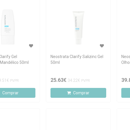
larify Gel
Neostrata Clarify Salizinc Gel
Neos
 Mandélico 50ml
50ml
Olho
25.63€
39.
9.51€
34.22€
PVPR
PVPR
Comprar
Comprar