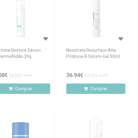
trata Restore Sérum
Neostrata Resurface Alta
vermelhidão 29g
Potência R Sérum-Gel 50ml
08€
36.94€
58.85€
54.26€
PVPR
PVPR
Comprar
Comprar