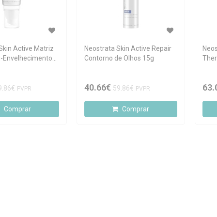
Skin Active Matriz
Neostrata Skin Active Repair
Neos
i-Envelhecimento
Contorno de Olhos 15g
Ther
Ilum
40.66€
63.
9.86€
59.86€
PVPR
PVPR
Comprar
Comprar