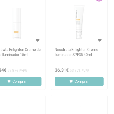
trata Enlighten Creme de
Neostrata Enlighten Creme
s Iluminador 15ml
Iluminador SPF35 40ml
84€
36.31€
53.87€
53.87€
PVPR
PVPR
Comprar
Comprar