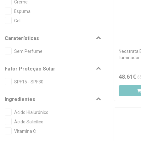
Creme
Espuma
Gel
Caraterísticas
Sem Perfume
Neostrata 
Iluminador
15ml
Fator Proteção Solar
48.61€
6
SPF15 - SPF30
Ingredientes
Ácido Hialurónico
Ácido Salicílico
Vitamina C