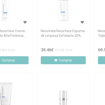
 Resurface Creme
Neostrata Resurface Espuma
Neos
de Alta Potencia
de Limpeza Esfoliante 20%
Trip
AHA 125ml
Pesc
39.46€
69.
9.86€
49.90€
PVPR
PVPR
Comprar
Comprar