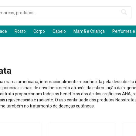
dade
Rosto
Corpo
Cabelo
Mamã e Criança
Perfumes e
ata
a marca americana, internacionalmente reconhecida pela descoberta in
 principais sinais de envelhecimento através da estimulação da regene
ostrata proporcionam todos os benefícios dos ácidos orgânicos AHA, r
is rejuvenescida e radiante. O uso continuado dos produtos Neostrata 
omo também no tratamento de doenças cutâneas.