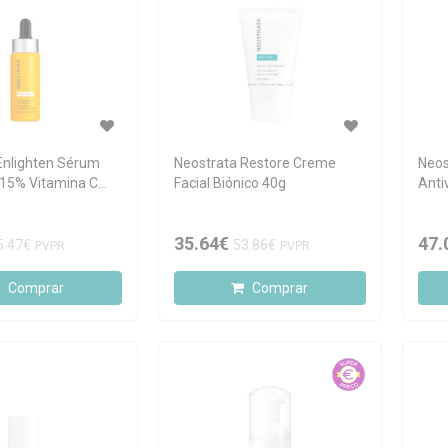
Enlighten Sérum
Neostrata Restore Creme
Neos
 15% Vitamina C
Facial Biónico 40g
Anti
35.64€
47.
5.47€
53.86€
PVPR
PVPR
Comprar
Comprar