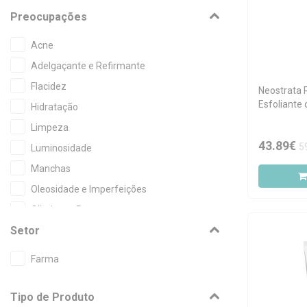
Preocupações
Acne
Adelgaçante e Refirmante
Flacidez
Neostrata
Esfoliante 
Hidratação
30g
Limpeza
43.89€
5
Luminosidade
Manchas
Oleosidade e Imperfeições
Olheiras e Papos
Setor
Rosácea e Vermelhidão
Rugas
Farma
Secura
Tipo de Produto