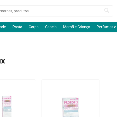
dade
Rosto
Corpo
Cabelo
Mamã e Criança
Perfumes e
ix