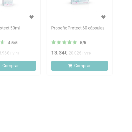
rotect 50ml
Propofix Protect 60 cápsulas
4.5
/
5
5
/
5
13.34€
8.96€
20.02€
PVPR
PVPR
Comprar
Comprar