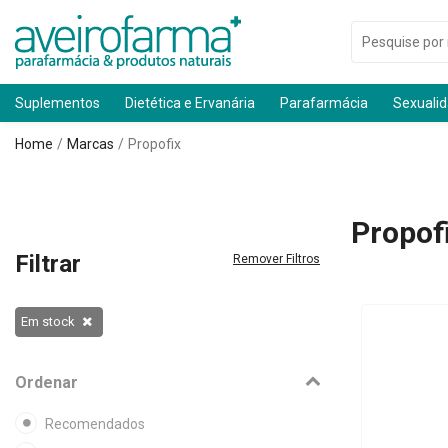
Suplementos
Dietética e Ervanária
Parafarmácia
Sexuali
Home
Marcas
Propofix
Propof
Filtrar
Remover Filtros
Em stock
Ordenar
Recomendados