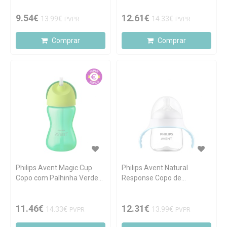
9.54€
12.61€
13.99€
14.33€
PVPR
PVPR
Comprar
Comprar
Philips Avent Magic Cup
Philips Avent Natural
Copo com Palhinha Verde
Response Copo de
300ml
Aprendizagem 150ml
11.46€
12.31€
14.33€
13.99€
PVPR
PVPR