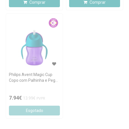
Comprar
Comprar
Philips Avent Magic Cup
Copo com Palhinha e Pegas
Lilás 200ml
7.94€
13.99€
PVPR
Esgotado