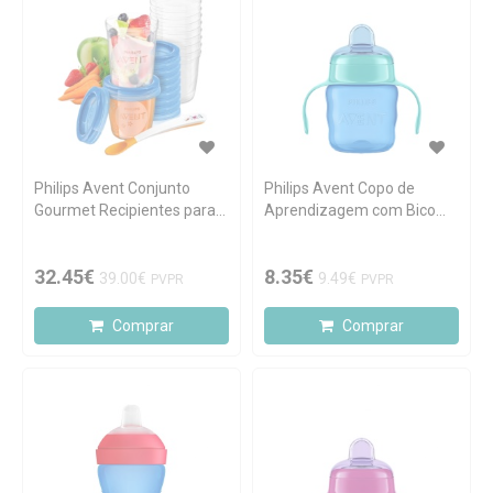
Philips Avent Conjunto
Philips Avent Copo de
Gourmet Recipientes para
Aprendizagem com Bico
Armazenar Alimentos
Azul 200ml
32.45€
8.35€
39.00€
9.49€
PVPR
PVPR
Comprar
Comprar