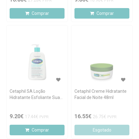
27.28€
16.90€
PVPR
PVPR
Comprar
Comprar
Cetaphil SA Loção
Cetaphil Creme Hidratante
Hidratante Esfoliante Suave
Facial de Noite 48ml
236ml
9.20€
16.55€
17.44€
26.75€
PVPR
PVPR
Comprar
Esgotado