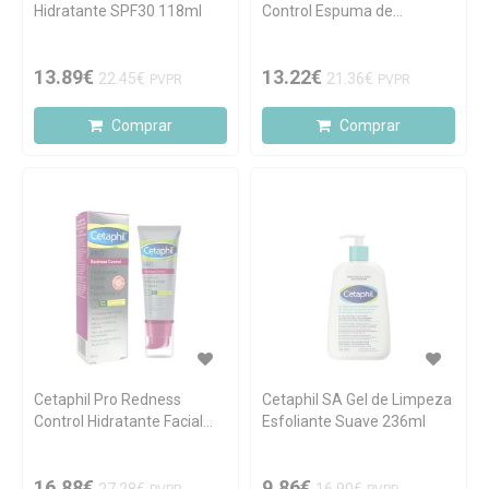
Hidratante SPF30 118ml
Control Espuma de
Limpeza 236ml
13.89€
13.22€
22.45€
21.36€
PVPR
PVPR
Comprar
Comprar
Cetaphil Pro Redness
Cetaphil SA Gel de Limpeza
Control Hidratante Facial
Esfoliante Suave 236ml
SPF30 50ml
16.88€
9.86€