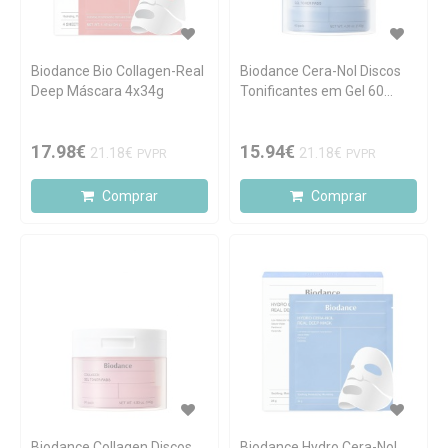
Biodance Bio Collagen-Real
Biodance Cera-Nol Discos
Deep Máscara 4x34g
Tonificantes em Gel 60
unidades
17.98€
15.94€
21.18€
21.18€
PVPR
PVPR
Comprar
Comprar
Biodance Collagen Discos
Biodance Hydro Cera-Nol