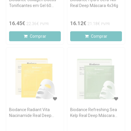
Tonificantes em Gel 60
Real Deep Máscara 4x34g
unidades
16.45€
16.12€
22.36€
21.18€
PVPR
PVPR
Comprar
Comprar
Biodance Radiant Vita
Biodance Refreshing Sea
Niacinamide Real Deep
Kelp Real Deep Máscara
Máscara 4x34g
4x34g