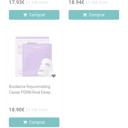
17.93€
18.94€
21.18€
21.18€
PVPR
PVPR
Comprar
Comprar
Biodance Rejuvenating
Caviar PDRN Real Deep
Máscara 4x34g
18.90€
21.18€
PVPR
Comprar