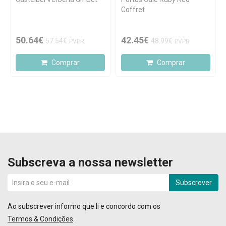
Coffret
50.64€
42.45€
57.54€
48.99€
PVPR
PVPR
Comprar
Comprar
Subscreva a nossa newsletter
Subscrever
Ao subscrever informo que li e concordo com os
Termos & Condições
.