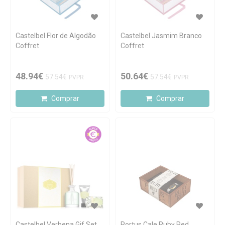
Castelbel Flor de Algodão
Castelbel Jasmim Branco
Coffret
Coffret
48.94€
50.64€
57.54€
57.54€
PVPR
PVPR
Comprar
Comprar
Castelbel Verbena Gif Set
Portus Cale Ruby Red