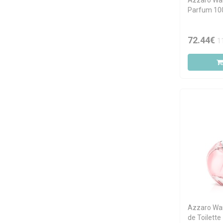
Azzaro Wa
Parfum 10
72.44€
1
Azzaro Wan
de Toilette