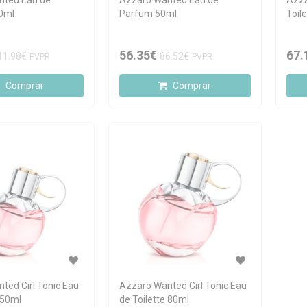
nted Eau de
Azzaro Wanted Eau de
Azza
0ml
Parfum 50ml
Toil
56.35€
67.
11.98€
86.52€
PVPR
PVPR
Comprar
Comprar
ted Girl Tonic Eau
Azzaro Wanted Girl Tonic Eau
 50ml
de Toilette 80ml