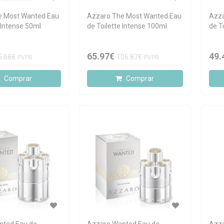
e Most Wanted Eau
Azzaro The Most Wanted Eau
Azza
Intense 50ml
de Toilette Intense 100ml
de T
65.97€
49.
5.68€
106.87€
PVPR
PVPR
Comprar
Comprar