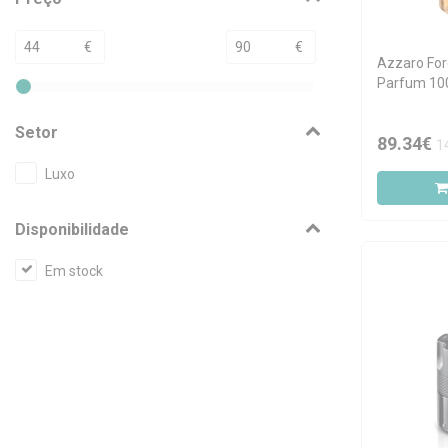
€
€
Azzaro For
Parfum 10
Setor
89.34€
1
Luxo
Disponibilidade
Em stock