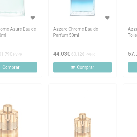
rome Azure Eau de
Azzaro Chrome Eau de
Azza
00ml
Parfum 50ml
Toil
44.03€
57.
01.79€
63.12€
PVPR
PVPR
Comprar
Comprar