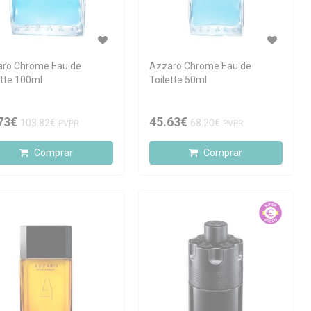
ro Chrome Eau de
Azzaro Chrome Eau de
ette 100ml
Toilette 50ml
73€
45.63€
103.82€
68.20€
PVPR
PVPR
Comprar
Comprar