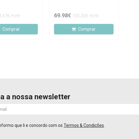
69.98€
3.47€
105.20€
PVPR
PVPR
Comprar
Comprar
a a nossa newsletter
nformo que li e concordo com os
Termos & Condições
.