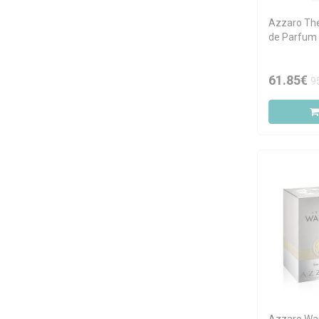
Azzaro Th
de Parfum 
61.85€
9