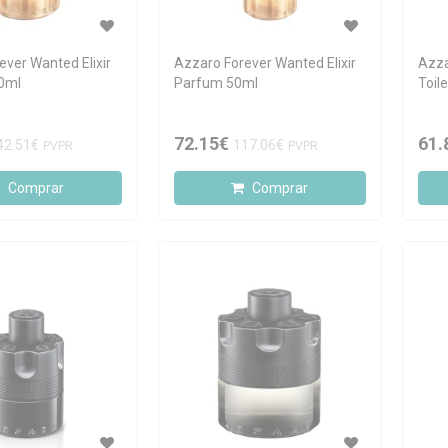
ever Wanted Elixir
Azzaro Forever Wanted Elixir
Azza
0ml
Parfum 50ml
Toil
72.15€
61.
42.51€
117.06€
PVPR
PVPR
Comprar
Comprar