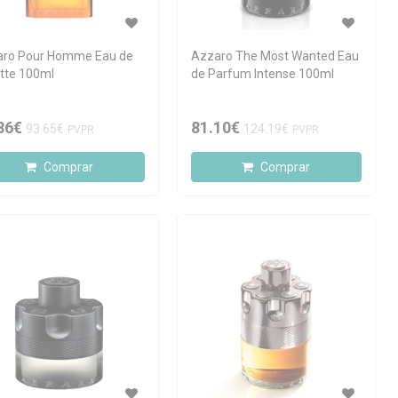
ro Pour Homme Eau de
Azzaro The Most Wanted Eau
ette 100ml
de Parfum Intense 100ml
86€
81.10€
93.65€
124.19€
PVPR
PVPR
Comprar
Comprar