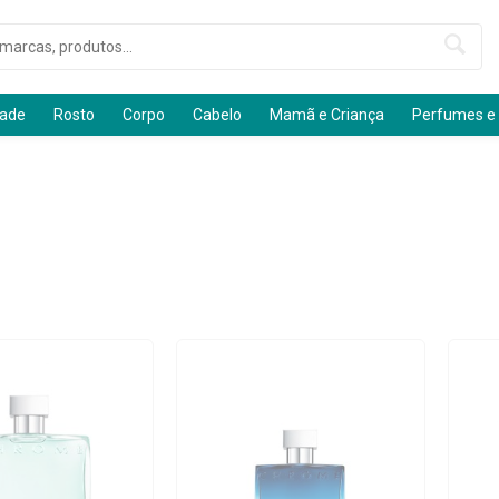
dade
Rosto
Corpo
Cabelo
Mamã e Criança
Perfumes e