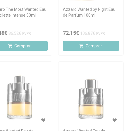
ro The Most Wanted Eau
Azzaro Wanted by Night Eau
oilette Intense 50ml
de Parfum 100ml
48€
72.15€
86.52€
106.87€
PVPR
PVPR
Comprar
Comprar