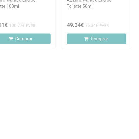
ro Wanted Eau de
Azzaro Wanted Eau de
ette 100ml
Toilette 50ml
11€
49.34€
100.77€
76.34€
PVPR
PVPR
Comprar
Comprar