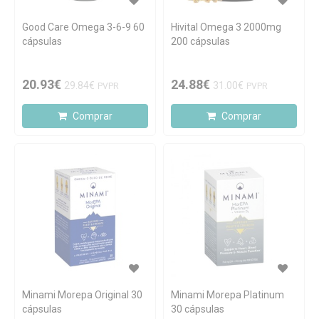
Good Care Omega 3-6-9 60
Hivital Omega 3 2000mg
cápsulas
200 cápsulas
20.93€
24.88€
29.84€
31.00€
PVPR
PVPR
Comprar
Comprar
Minami Morepa Original 30
Minami Morepa Platinum
cápsulas
30 cápsulas