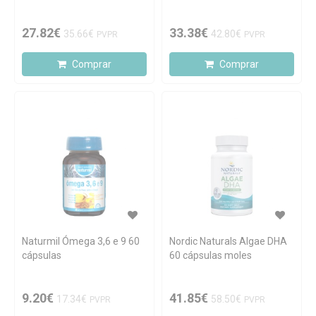
27.82€
33.38€
35.66€
42.80€
PVPR
PVPR
Comprar
Comprar
Naturmil Ómega 3,6 e 9 60
Nordic Naturals Algae DHA
cápsulas
60 cápsulas moles
9.20€
41.85€
17.34€
58.50€
PVPR
PVPR