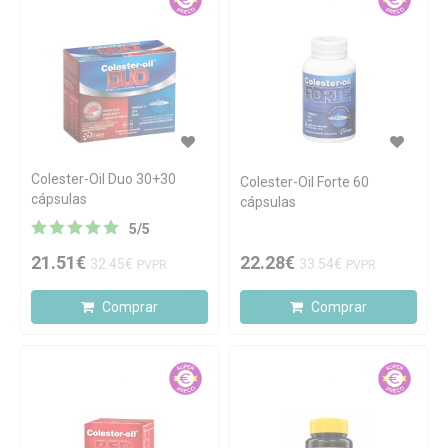
Colester-Oil Duo 30+30
Colester-Oil Forte 60
cápsulas
cápsulas
5
/
5
21.51€
22.28€
32.45€
33.54€
PVPR
PVPR
Comprar
Comprar