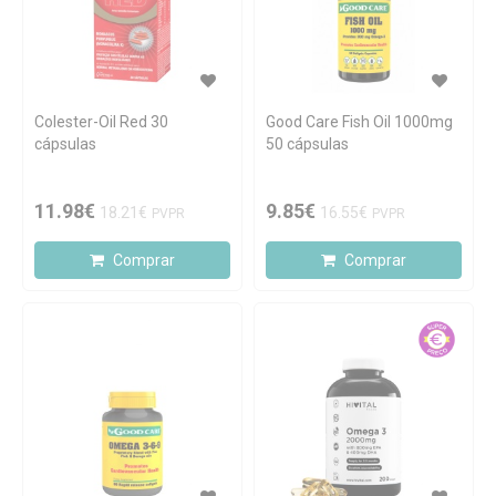
Colester-Oil Red 30
Good Care Fish Oil 1000mg
cápsulas
50 cápsulas
11.98€
9.85€
18.21€
16.55€
PVPR
PVPR
Comprar
Comprar