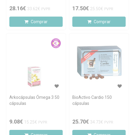
28.16€
17.50€
33.62€
25.50€
PVPR
PVPR
Comprar
Comprar
Arkocápsulas Ómega 3 50
BioActivo Cardio 150
cápsulas
cápsulas
9.08€
25.70€
15.25€
34.73€
PVPR
PVPR