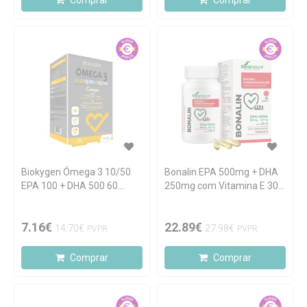
Comprar
Comprar
Biokygen Ómega 3 10/50
Bonalin EPA 500mg + DHA
EPA 100 + DHA 500 60
250mg com Vitamina E 30
cápsulas
cápsulas
7.16€
22.89€
14.70€
27.98€
PVPR
PVPR
Comprar
Comprar