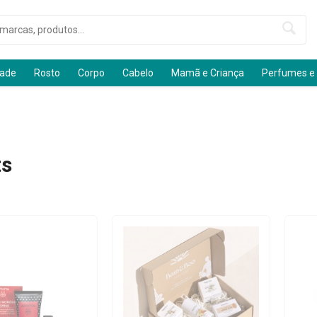
dade
Rosto
Corpo
Cabelo
Mamã e Criança
Perfumes e
ts