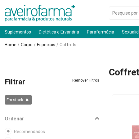
Suplementos
Dietética e Ervanária
Parafarmácia
Sexuali
Home
Corpo
Especiais
Coffrets
Coffre
Filtrar
Remover Filtros
Em stock
Ordenar
Recomendados