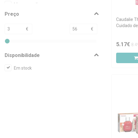
Moroccanoil
Preço
Nivea
Caudalie T
Nuxe
Cuidado de
€
€
Payot
5.17€
8.4
Disponibilidade
Em stock