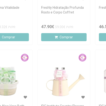
ina Vitalidade
Freshly Hidratação Profunda
Fres
Rosto e Corpo Coffret
47.90€
46.
3.32€
59.00€
PVPR
PVPR
Comprar
Comprar