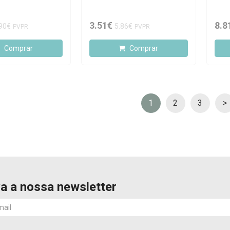
3.51€
8.8
90€
5.86€
PVPR
PVPR
Comprar
Comprar
1
2
3
>
a a nossa newsletter