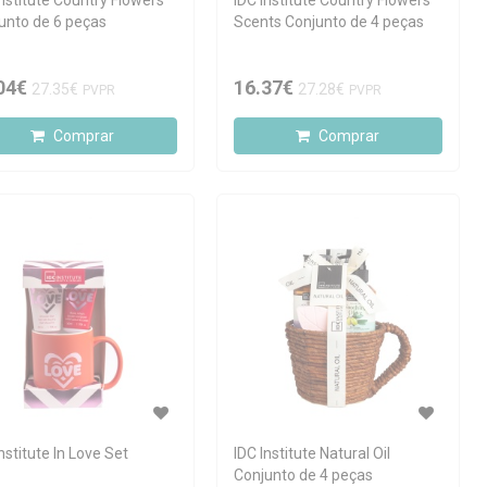
Institute Country Flowers
IDC Institute Country Flowers
unto de 6 peças
Scents Conjunto de 4 peças
04€
16.37€
27.35€
27.28€
PVPR
PVPR
Comprar
Comprar
nstitute In Love Set
IDC Institute Natural Oil
Conjunto de 4 peças