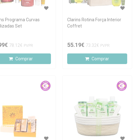
ins Programa Curvas
Clarins Rotina Força Interior
lizadas Set
Coffret
99€
55.19€
78.12€
73.32€
PVPR
PVPR
Comprar
Comprar