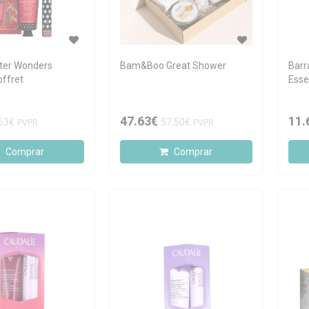
nter Wonders
Bam&Boo Great Shower
Barr
ffret
Esse
47.63€
11.
63€
57.50€
PVPR
PVPR
Comprar
Comprar