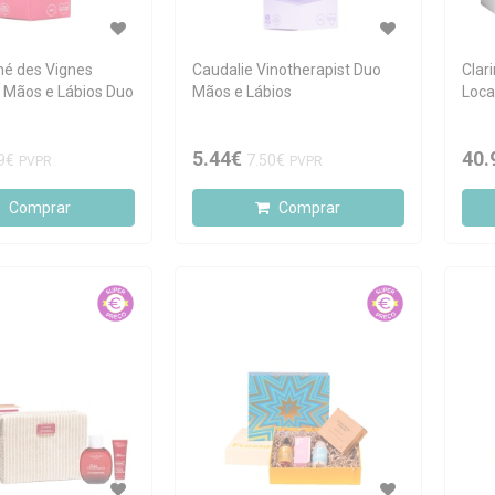
hé des Vignes
Caudalie Vinotherapist Duo
Clar
 Mãos e Lábios Duo
Mãos e Lábios
Loca
5.44€
40.
9€
7.50€
PVPR
PVPR
Comprar
Comprar