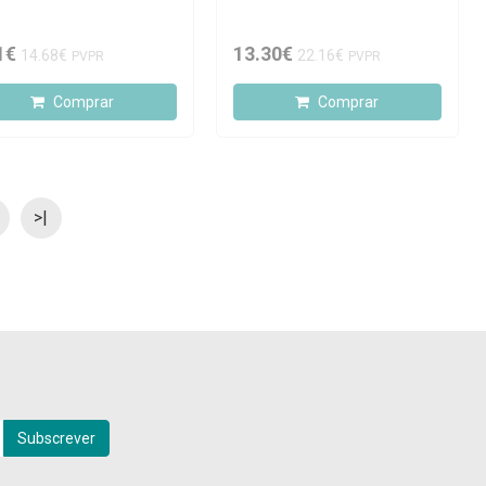
1€
13.30€
14.68€
22.16€
PVPR
PVPR
Comprar
Comprar
>|
Subscrever