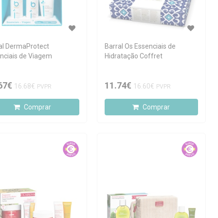
al DermaProtect
Barral Os Essenciais de
nciais de Viagem
Hidratação Coffret
67€
11.74€
16.68€
16.60€
PVPR
PVPR
Comprar
Comprar