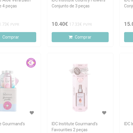
te Aloe Vera Bath
IDC Institute Country Flowers
IDC 
e 4 peças
Conjunto de 3 peças
Conj
10.40€
15.
1.73€
17.33€
PVPR
PVPR
Comprar
Comprar
ute Gourmand's
IDC Institute Gourmand's
IDC I
Favourities 2 peças