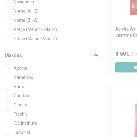
Novidades
Nome (A - Z)
Nome (Z - A)
Apivita Wi
Preço (Menor > Maior)
Jasmine Co
Preço (Maior > Menor)
8.50€
10.
Marcas
Apivita
Bam&Boo
Barral
Caudalie
Clarins
Freshly
IDC Institute
Labotrat