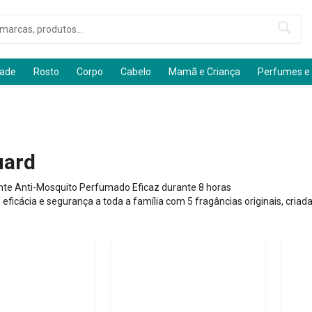
dade
Rosto
Corpo
Cabelo
Mamã e Criança
Perfumes e
uard
nte Anti-Mosquito Perfumado Eficaz durante 8 horas
 eficácia e segurança a toda a família com 5 fragâncias originais, criad