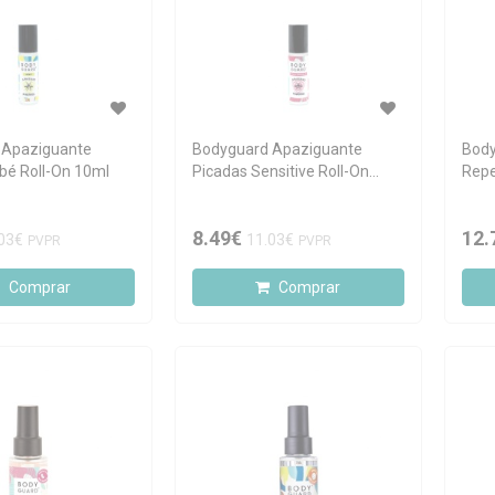
 Apaziguante
Bodyguard Apaziguante
Body
bé Roll-On 10ml
Picadas Sensitive Roll-On
Repe
10ml
8.49€
12.
03€
11.03€
PVPR
PVPR
Comprar
Comprar