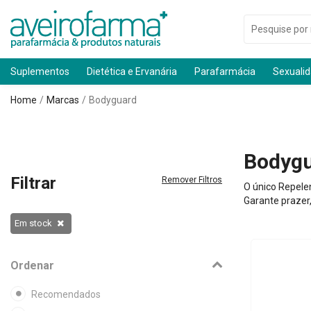
Suplementos
Dietética e Ervanária
Parafarmácia
Sexuali
Home
Marcas
Bodyguard
Bodyg
Filtrar
Remover Filtros
O único Repele
Garante prazer,
Em stock
Ordenar
Recomendados