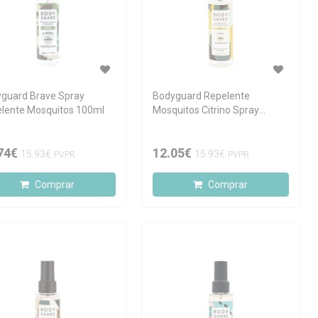
guard Brave Spray
Bodyguard Repelente
lente Mosquitos 100ml
Mosquitos Citrino Spray
100ml
74€
12.05€
15.93€
15.93€
PVPR
PVPR
Comprar
Comprar