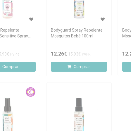
 Repelente
Bodyguard Spray Repelente
Body
Sensitive Spray
Mosquitos Bebé 100ml
Mosq
12.26€
12.
5.93€
15.93€
PVPR
PVPR
Comprar
Comprar