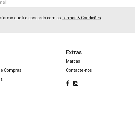
nformo que li e concordo com os
Termos & Condições
.
Extras
Marcas
 de Compras
Contacte-nos
es