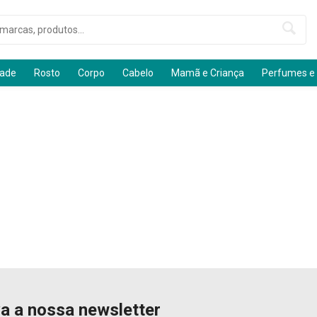
dade
Rosto
Corpo
Cabelo
Mamã e Criança
Perfumes e
a a nossa newsletter