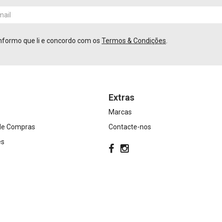
nformo que li e concordo com os
Termos & Condições
.
Extras
Marcas
 de Compras
Contacte-nos
es