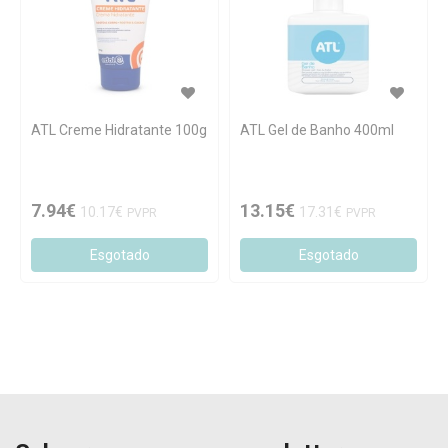
ATL Creme Hidratante 100g
ATL Gel de Banho 400ml
7.94€
13.15€
10.17€
17.31€
PVPR
PVPR
Esgotado
Esgotado