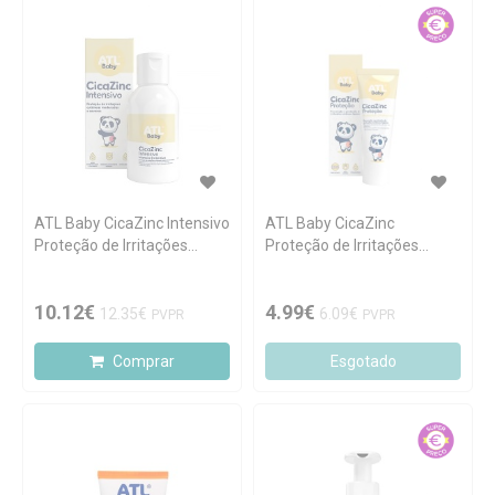
ATL Baby CicaZinc Intensivo
ATL Baby CicaZinc
Proteção de Irritações
Proteção de Irritações
Cutâneas Severas 150ml
Cutâneas Ligeiras 50ml
10.12€
4.99€
12.35€
6.09€
PVPR
PVPR
Comprar
Esgotado