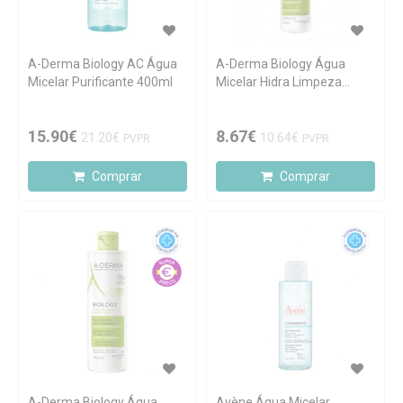
A-Derma Biology AC Água
A-Derma Biology Água
Micelar Purificante 400ml
Micelar Hidra Limpeza
100ml
15.90€
8.67€
21.20€
10.64€
PVPR
PVPR
Comprar
Comprar
A-Derma Biology Água
Avène Água Micelar