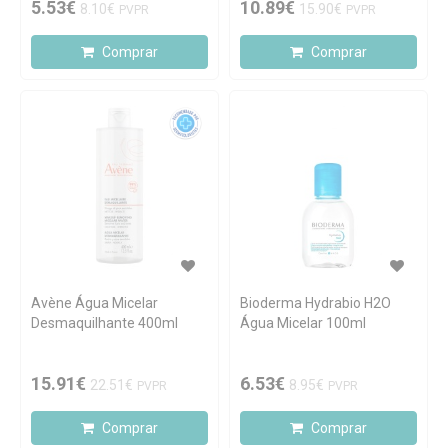
5.53€
10.89€
8.10€
15.90€
PVPR
PVPR
Comprar
Comprar
Avène Água Micelar
Bioderma Hydrabio H2O
Desmaquilhante 400ml
Água Micelar 100ml
15.91€
6.53€
22.51€
8.95€
PVPR
PVPR
Comprar
Comprar