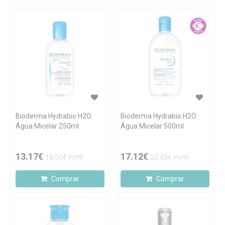
Bioderma Hydrabio H2O
Bioderma Hydrabio H2O
Água Micelar 250ml
Água Micelar 500ml
13.17€
17.12€
18.56€
22.45€
PVPR
PVPR
Comprar
Comprar