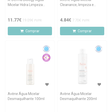
Micelar Hidra Limpeza
Cleanance, limpeza e
400ml
desmaquilhagem da pele
oleosa 100ml
11.77€
4.84€
19.09€
7.70€
PVPR
PVPR
Comprar
Comprar
Avène Água Micelar
Avène Água Micelar
Desmaquilhante 100ml
Desmaquilhante 200ml