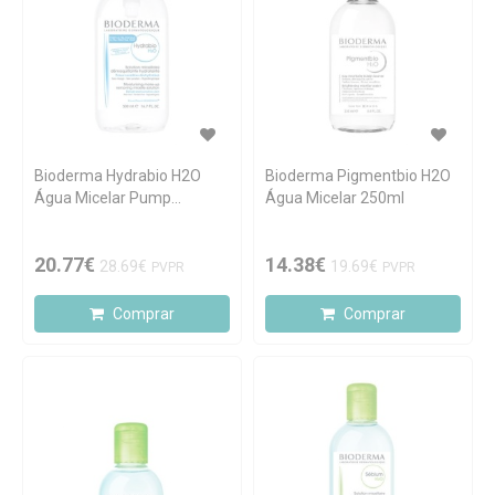
Bioderma Hydrabio H2O
Bioderma Pigmentbio H2O
Água Micelar Pump
Água Micelar 250ml
Reverse 500ml
20.77€
14.38€
28.69€
19.69€
PVPR
PVPR
Comprar
Comprar