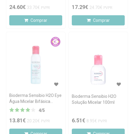
Preço Especial
24.60€
17.29€
33.70€
24.70€
PVPR
PVPR
Comprar
Comprar
Bioderma Sensibio H2O Eye
Bioderma Sensibio H2O
Água Micelar Bifásica
Solução Micelar 100ml
125ml
4
/
5
13.81€
6.51€
20.20€
8.95€
PVPR
PVPR
Comprar
Comprar