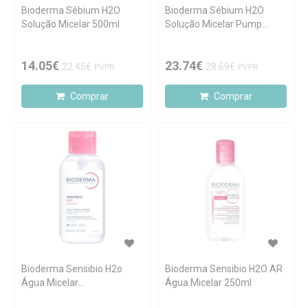
Bioderma Sébium H2O
Bioderma Sébium H2O
Solução Micelar 500ml
Solução Micelar Pump
Reverse 500ml
14.05€
23.74€
22.45€
28.69€
PVPR
PVPR
Comprar
Comprar
Bioderma Sensibio H2o
Bioderma Sensibio H2O AR
Água Micelar
Água Micelar 250ml
Desmaquilhante 850ml