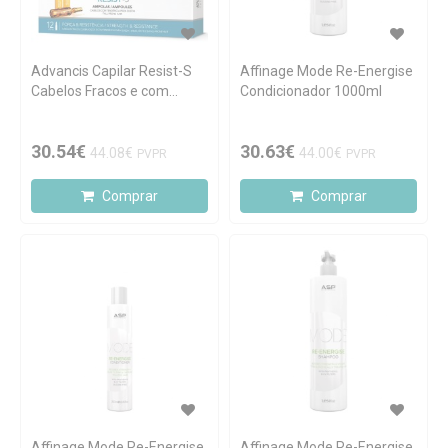
Advancis Capilar Resist-S
Affinage Mode Re-Energise
Cabelos Fracos e com
Condicionador 1000ml
Queda 12x10ml ampolas
30.54€
30.63€
44.08€
44.00€
PVPR
PVPR
Comprar
Comprar
Affinage Mode Re-Energise
Affinage Mode Re-Energise