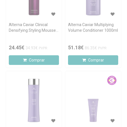
Alterna Caviar Clinical
Alterna Caviar Multiplying
Densifying Styling Mousse
Volume Conditioner 1000ml
145g
24.45€
51.18€
34.93€
86.35€
PVPR
PVPR
Comprar
Comprar