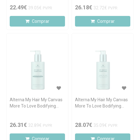
22.49€
26.18€
39.05€
32.72€
PVPR
PVPR
Comprar
Comprar
Alterna My Hair My Canvas
Alterna My Hair My Canvas
More To Love Bodifying
More To Love Bodifying
Conditioner 251ml
Shampoo 251ml
26.31€
28.07€
32.89€
35.09€
PVPR
PVPR
Comprar
Comprar