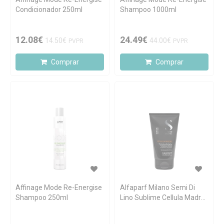
Condicionador 250ml
Shampoo 1000ml
12.08€
24.49€
14.50€
44.00€
PVPR
PVPR
Comprar
Comprar
Affinage Mode Re-Energise
Alfaparf Milano Semi Di
Shampoo 250ml
Lino Sublime Cellula Madre
Tratamento Espessante
150ml