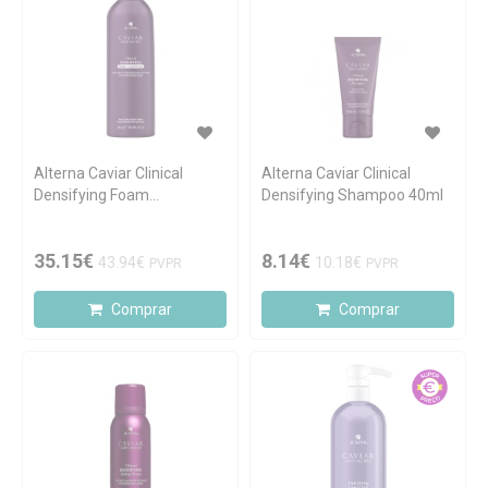
Alterna Caviar Clinical
Alterna Caviar Clinical
Densifying Foam
Densifying Shampoo 40ml
Conditioner 240g
35.15€
8.14€
43.94€
10.18€
PVPR
PVPR
Comprar
Comprar