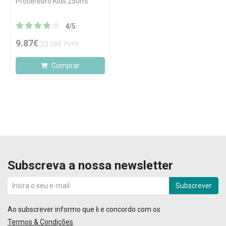
Procerebro Kids 250ml
4
/
5
9.87€
23.08€
PVPR
Comprar
Subscreva a nossa newsletter
Subscrever
Ao subscrever informo que li e concordo com os
Termos & Condições
.