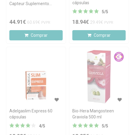
cápsulas
Capteur Suplemento
Alimentar 45 Comprimidos
5
/
5
44.91€
18.94€
60.69€
29.49€
PVPR
PVPR
Comprar
Comprar
Adelgaslim Express 60
Bio-Hera Mangosteen
cápsulas
Graviola 500 ml
4
/
5
5
/
5