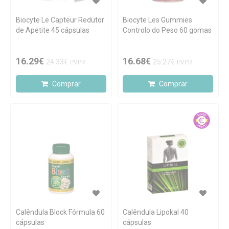
Biocyte Le Capteur Redutor
Biocyte Les Gummies
de Apetite 45 cápsulas
Controlo do Peso 60 gomas
16.29€
16.68€
24.33€
25.27€
PVPR
PVPR
Comprar
Comprar
Calêndula Block Fórmula 60
Calêndula Lipokal 40
cápsulas
cápsulas