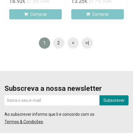
18.92€
13.25€
27.29€
21.71€
PVPR
PVPR
Comprar
Comprar
1
2
>
>|
Subscreva a nossa newsletter
Subscrever
Ao subscrever informo que li e concordo com os
Termos & Condições
.