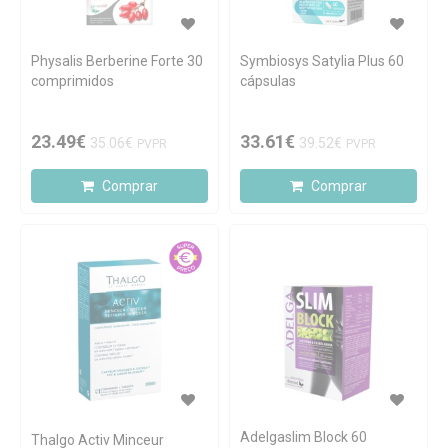
Physalis Berberine Forte 30
Symbiosys Satylia Plus 60
comprimidos
cápsulas
23.49€
33.61€
35.06€
39.52€
PVPR
PVPR
Comprar
Comprar
Adelgaslim Block 60
Thalgo Activ Minceur