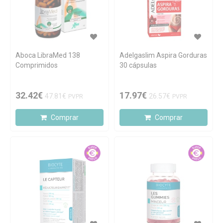
Aboca LibraMed 138
Adelgaslim Aspira Gorduras
Comprimidos
30 cápsulas
32.42€
17.97€
47.81€
26.57€
PVPR
PVPR
Comprar
Comprar