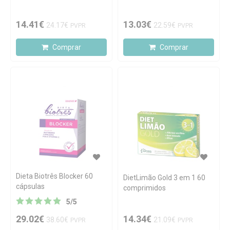
14.41€
13.03€
24.17€
22.59€
PVPR
PVPR
Comprar
Comprar
Dieta Biotrês Blocker 60
DietLimão Gold 3 em 1 60
cápsulas
comprimidos
5
/
5
29.02€
14.34€
38.60€
21.09€
PVPR
PVPR