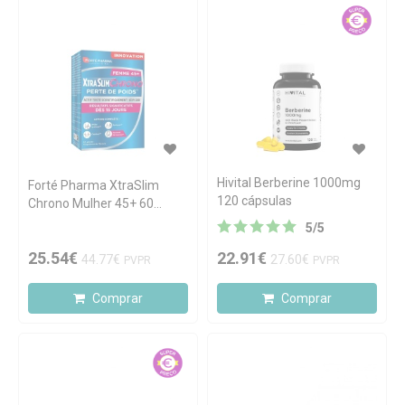
Hivital Berberine 1000mg
Forté Pharma XtraSlim
120 cápsulas
Chrono Mulher 45+ 60
cápsulas
5
/
5
25.54€
22.91€
44.77€
27.60€
PVPR
PVPR
Comprar
Comprar