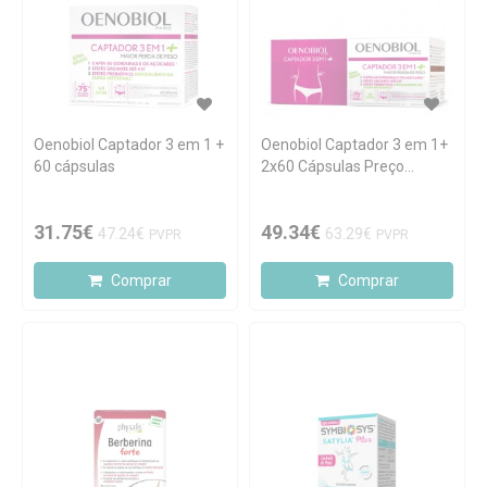
Oenobiol Captador 3 em 1 +
Oenobiol Captador 3 em 1+
60 cápsulas
2x60 Cápsulas Preço
Especial
31.75€
49.34€
47.24€
63.29€
PVPR
PVPR
Comprar
Comprar