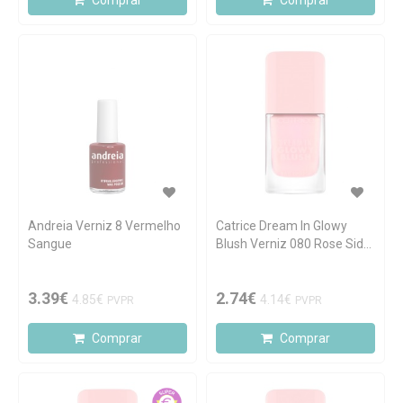
Comprar
Comprar
Andreia Verniz 8 Vermelho
Catrice Dream In Glowy
Sangue
Blush Verniz 080 Rose Side
of Life
3.39€
2.74€
4.85€
4.14€
PVPR
PVPR
Comprar
Comprar