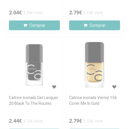
2.04€
2.79€
3.39€
3.10€
PVPR
PVPR
Comprar
Comprar
Catrice Iconails Gel Lacquer
Catrice Iconails Verniz 156
20 Black To The Routes
Cover Me In Gold
2.44€
2.79€
3.10€
3.10€
PVPR
PVPR