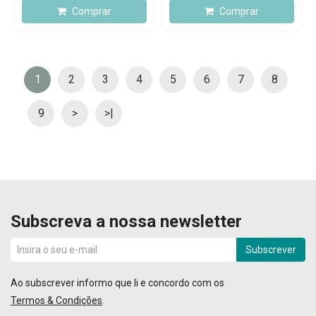
Comprar
Comprar
1
2
3
4
5
6
7
8
9
>
>|
Subscreva a nossa newsletter
Subscrever
Ao subscrever informo que li e concordo com os
Termos & Condições
.