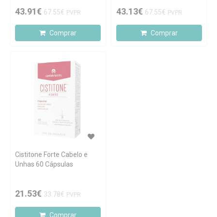
Cápsulas
43.91€
43.13€
67.55€
67.55€
PVPR
PVPR
Comprar
Comprar
Cistitone Forte Cabelo e
Unhas 60 Cápsulas
21.53€
33.78€
PVPR
Comprar