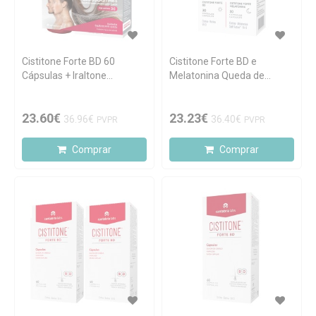
Cistitone Forte BD 60
Cistitone Forte BD e
Cápsulas + Iraltone
Melatonina Queda de
Shampoo Fortificante
Cabelo 60 cápsulas
200ml
23.60€
23.23€
36.96€
36.40€
PVPR
PVPR
Comprar
Comprar