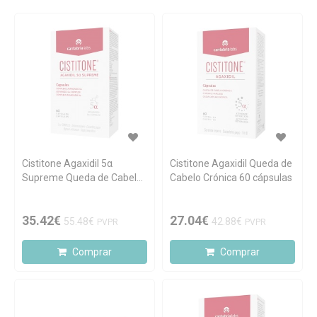
Cistitone Agaxidil 5α
Cistitone Agaxidil Queda de
Supreme Queda de Cabelo
Cabelo Crónica 60 cápsulas
Crónica 60 cápsulas
35.42€
27.04€
55.48€
42.88€
PVPR
PVPR
Comprar
Comprar