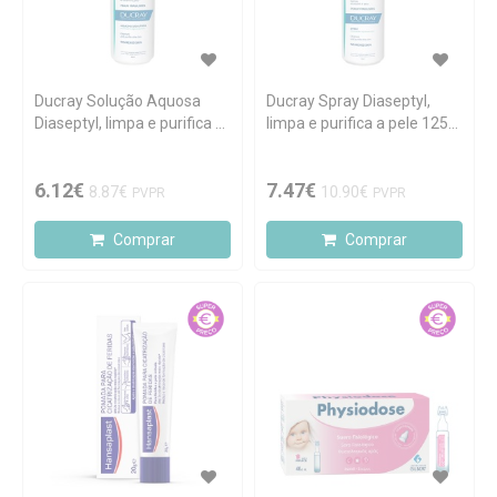
Ducray Solução Aquosa
Ducray Spray Diaseptyl,
Diaseptyl, limpa e purifica a
limpa e purifica a pele 125
pele 125 ml
ml
6.12€
7.47€
8.87€
10.90€
PVPR
PVPR
Comprar
Comprar