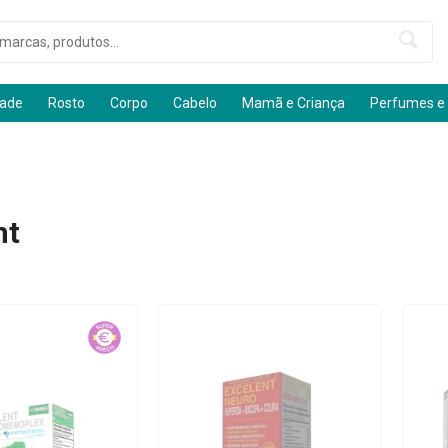
dade
Rosto
Corpo
Cabelo
Mamã e Criança
Perfumes e
nt