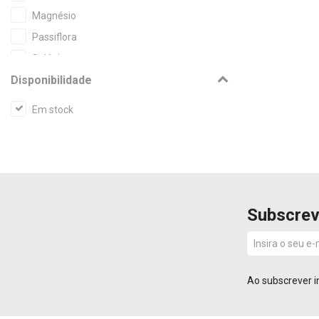
Magnésio
Passiflora
Selénio
Disponibilidade
Vitamina B6
Vitamina C
Em stock
Zinco
Subscrev
Ao subscrever i