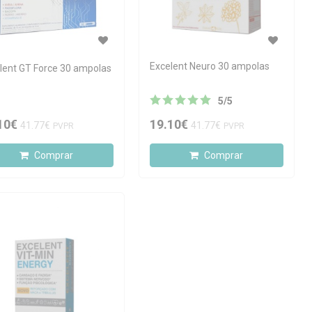
Excelent Neuro 30 ampolas
lent GT Force 30 ampolas
5
/
5
10€
19.10€
41.77€
41.77€
PVPR
PVPR
Comprar
Comprar