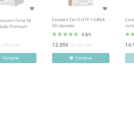
Excelent Zen 5-HTP + GABA
Exce
onicum+ Forte 30
60 cápsulas
com
dição Premium
4.8
/
5
12.05€
14.
1.77€
25.19€
PVPR
PVPR
Comprar
Comprar