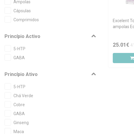
Ampolas
Cápsulas
Comprimidos
Excelent T
ampolas E
Princípio Activo
25.01€
4
5-HTP
GABA
Princípio Ativo
5-HTP
Chá Verde
Cobre
GABA
Ginseng
Maca