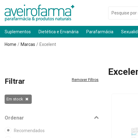
Suplementos
Dietética e Ervanária
Parafarmácia
Sexuali
Home
Marcas
Excelent
Excele
Filtrar
Remover Filtros
Em stock
Ordenar
Recomendados