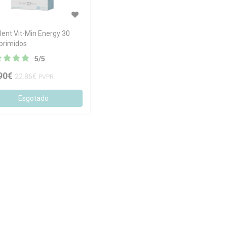
lent Vit-Min Energy 30
primidos
5
/
5
90€
22.86€
PVPR
Esgotado