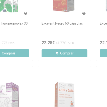
Ginkgomemoplex 30
Excelent Neuro 60 cápsulas
Exce
22.25€
22.
1.77€
41.77€
PVPR
PVPR
Comprar
Comprar