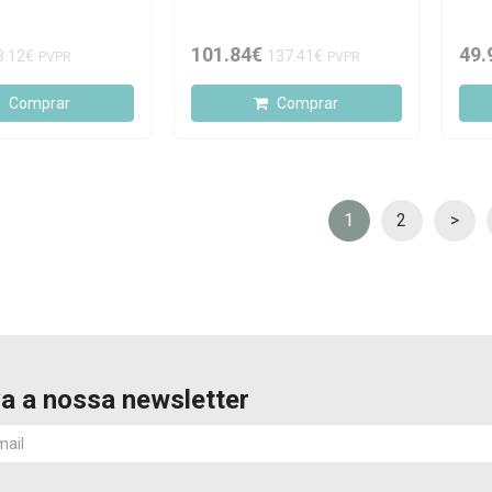
101.84€
49.
3.12€
137.41€
PVPR
PVPR
Comprar
Comprar
1
2
>
a a nossa newsletter