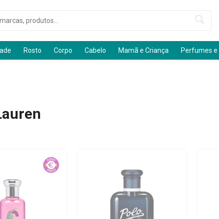
dade
Rosto
Corpo
Cabelo
Mamã e Criança
Perfumes e
Lauren