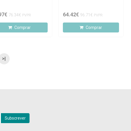
97€
64.42€
76.34€
96.71€
PVPR
PVPR
Comprar
Comprar
>|
Subscrever