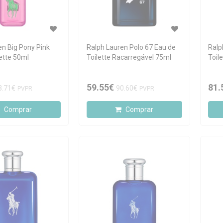
en Big Pony Pink
Ralph Lauren Polo 67 Eau de
Ralp
ette 50ml
Toilette Racarregável 75ml
Toil
59.55€
81.
3.71€
90.60€
PVPR
PVPR
Comprar
Comprar