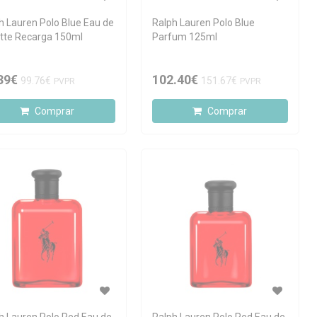
h Lauren Polo Blue Eau de
Ralph Lauren Polo Blue
ette Recarga 150ml
Parfum 125ml
39€
102.40€
99.76€
151.67€
PVPR
PVPR
Comprar
Comprar