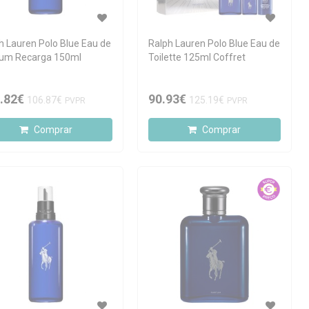
h Lauren Polo Blue Eau de
Ralph Lauren Polo Blue Eau de
um Recarga 150ml
Toilette 125ml Coffret
.82€
90.93€
106.87€
125.19€
PVPR
PVPR
Comprar
Comprar