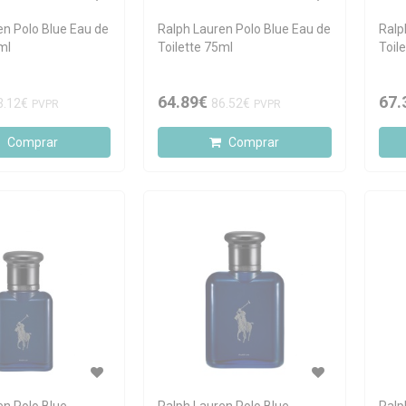
en Polo Blue Eau de
Ralph Lauren Polo Blue Eau de
Ralp
ml
Toilette 75ml
Toil
64.89€
67.
3.12€
86.52€
PVPR
PVPR
Comprar
Comprar