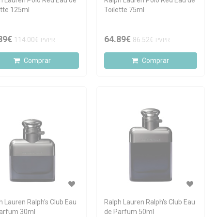
h Lauren Polo Red Eau de
Ralph Lauren Polo Red Eau de
ette 125ml
Toilette 75ml
89€
64.89€
114.00€
86.52€
PVPR
PVPR
Comprar
Comprar
h Lauren Ralph's Club Eau
Ralph Lauren Ralph's Club Eau
arfum 30ml
de Parfum 50ml