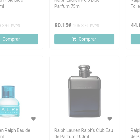
en Polo Blue
Ralph Lauren Polo Blue
Ralp
ml
Parfum 75ml
Toil
80.15€
44.
8.39€
106.87€
PVPR
PVPR
Comprar
Comprar
en Ralph Eau de
Ralph Lauren Ralph's Club Eau
Ralp
ml
de Parfum 100ml
de P