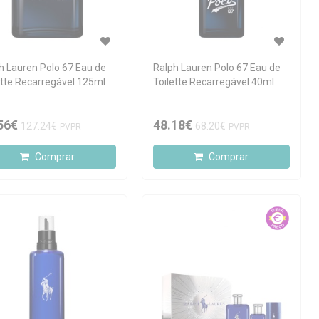
h Lauren Polo 67 Eau de
Ralph Lauren Polo 67 Eau de
ette Recarregável 125ml
Toilette Recarregável 40ml
56€
48.18€
127.24€
68.20€
PVPR
PVPR
Comprar
Comprar