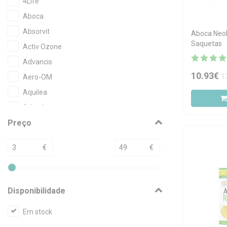
4Life
Aboca
Absorvit
Aboca Neob
Saquetas
Activ Ozone
Advancis
10.93€
1
Aero-OM
Aquilea
Arkopharma
Preço
Bacidofilus
Bio-Hera
€
€
Bioactivo
Biobacil
Bioceutica
Disponibilidade
Biodepur
Em stock
Biofibra