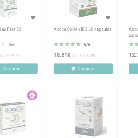
Gas Fast 30
Aboca Colilen IBS 60 cápsulas
Aboc
cáps
4
/
5
5
/
5
18.61€
12.
4.54€
28.16€
PVPR
PVPR
Comprar
Comprar