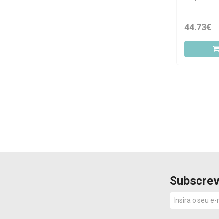
Nutergia
Optifibre
44.73€
Organic India
Original Silicea
Physalis
PhytoGold
Psyllogel
Pure Encapsulations
Sitobact
Solgar
Soria Natural
Sovex
Subscrev
Tecnilor
Tilman
Ulcylori