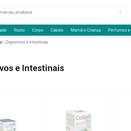
dade
Rosto
Corpo
Cabelo
Mamã e Criança
Perfumes e
s
Digestivos e Intestinais
vos e Intestinais