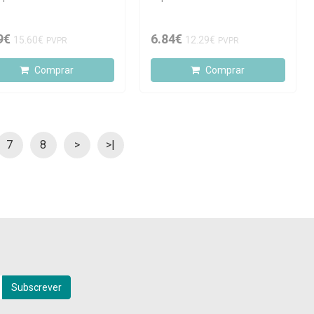
9€
6.84€
15.60€
12.29€
PVPR
PVPR
Comprar
Comprar
7
8
>
>|
Subscrever