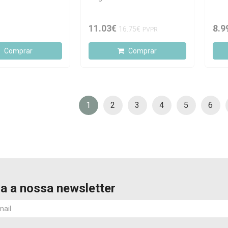
11.03€
8.9
16.75€
PVPR
Comprar
Comprar
1
2
3
4
5
6
a a nossa newsletter