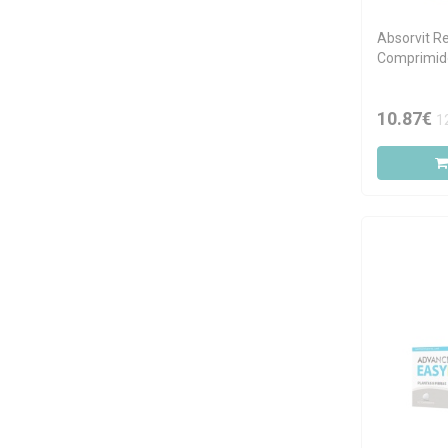
Biokygen
Bional
Absorvit R
Comprimid
BiotaMed
Biotop
10.87€
1
Calêndula
Cholagutt
Cynafort
Cynalin
Cynasine
Depurgaz
Dharma Botanicals
DietLimão
Dr. Reckeweg
Easylax
Ecogenetics