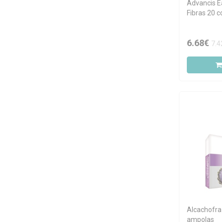
Eno
Advancis E
Fibras 20 
Enolin
Fharmonat
6.68€
7.4
Forté Pharma
Gastopan
Gastromil
Hivital
Juventus
Ladrôme
Microcell
Natiris
Naturmil
Neovitalhealth
Novo Horizonte
Alcachofra
Now
ampolas