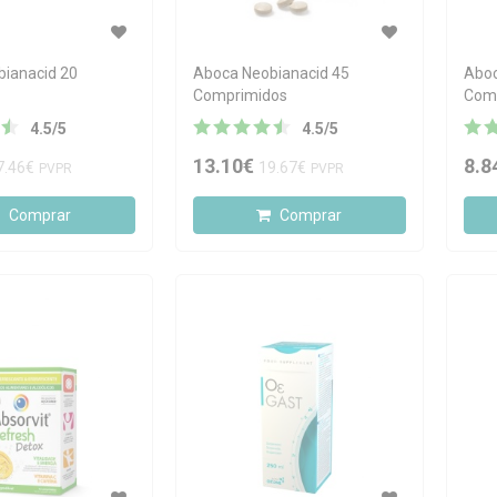
ianacid 20
Aboca Neobianacid 45
Aboc
Comprimidos
Com
4.5
/
5
4.5
/
5
13.10€
8.8
7.46€
19.67€
PVPR
PVPR
Comprar
Comprar