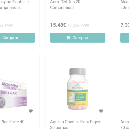
asylax Plantas e
Aero-OM Duo 20
Alca
comprimidos
Comprimidos
50m
15.48€
7.3
2€
17.22€
PVPR
PVPR
Comprar
Comprar
 Plan Forte 40
Aquilea Qbiotics Flora Digest
Arko
30 gomas
30 c