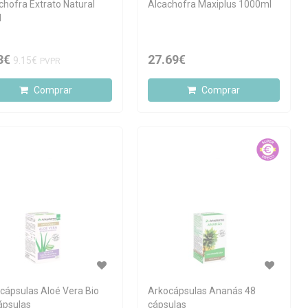
chofra Extrato Natural
Alcachofra Maxiplus 1000ml
l
3€
27.69€
9.15€
PVPR
Comprar
Comprar
cápsulas Aloé Vera Bio
Arkocápsulas Ananás 48
ápsulas
cápsulas