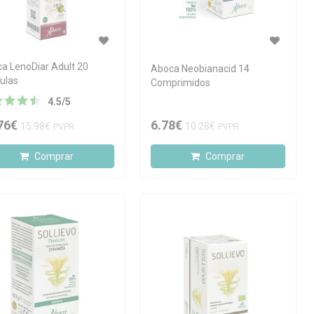
a LenoDiar Adult 20
Aboca Neobianacid 14
ulas
Comprimidos
4.5
/
5
76€
6.78€
15.98€
10.28€
PVPR
PVPR
Comprar
Comprar