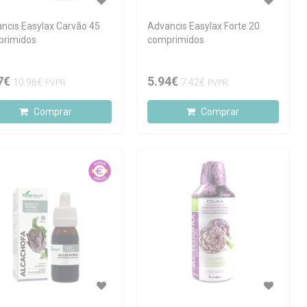
ncis Easylax Carvão 45
Advancis Easylax Forte 20
primidos
comprimidos
7€
5.94€
10.96€
7.42€
PVPR
PVPR
Comprar
Comprar