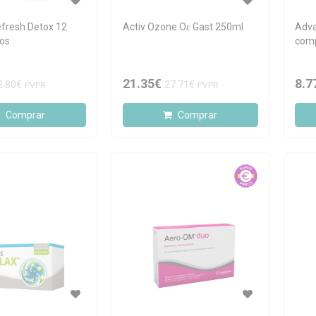
efresh Detox 12
Activ Ozone Oɛ Gast 250ml
Adva
os
com
21.35€
8.7
2.80€
27.71€
PVPR
PVPR
Comprar
Comprar