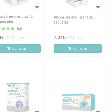
a Sollievo Fisiolax 45
Aboca Sollievo Tisana 20
primidos
saquetas
5
/
5
4€
7.24€
13.41€
9.95€
PVPR
PVPR
Comprar
Comprar