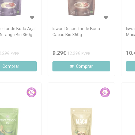
pertar de Buda Açaí
Iswari Despertar de Buda
Iswa
Morango Bio 360g
Cacau Bio 360g
Maca
9.29€
10.
2.29€
12.29€
PVPR
PVPR
Comprar
Comprar