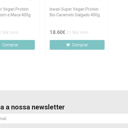
er Vegan Protein
Iswari Super Vegan Protein
oim e Maca 400g
Bio Caramelo Salgado 400g
18.60€
1.96€
21.96€
PVPR
PVPR
Comprar
Comprar
a a nossa newsletter