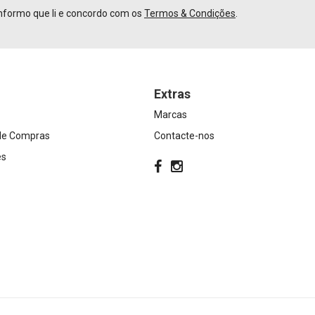
nformo que li e concordo com os
Termos & Condições
.
Extras
Marcas
 de Compras
Contacte-nos
es