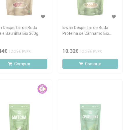
ri Despertar de Buda
Iswari Despertar de Buda
 e Baunilha Bio 360g
Proteína de Cânhamo Bio
360g
44€
10.32€
12.29€
12.29€
PVPR
PVPR
Comprar
Comprar