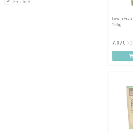
Em stock
Iswari Erva
125g
7.07€
9.2