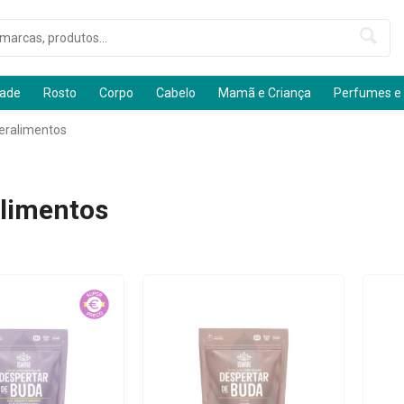
dade
Rosto
Corpo
Cabelo
Mamã e Criança
Perfumes e
eralimentos
limentos