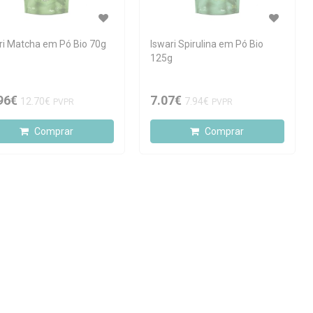
ri Matcha em Pó Bio 70g
Iswari Spirulina em Pó Bio
125g
96€
7.07€
12.70€
7.94€
PVPR
PVPR
Comprar
Comprar