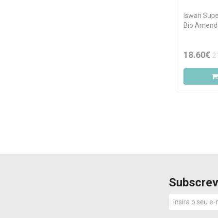
Iswari Sup
Bio Amend
18.60€
2
Subscrev