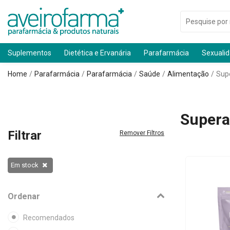
Suplementos
Dietética e Ervanária
Parafarmácia
Sexuali
Home
Parafarmácia
Parafarmácia
Saúde
Alimentação
Sup
Supera
Filtrar
Remover Filtros
Em stock
Ordenar
Recomendados