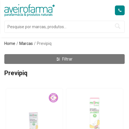
Home
Marcas
Previpiq
Filtrar
Previpiq