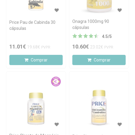
Onagra 1000mg 90
Price Pau de Cabinda 30
cápsulas
cápsulas
4.5
/
5
11.01€
10.60€
19.68€
23.02€
PVPR
PVPR
Comprar
Comprar