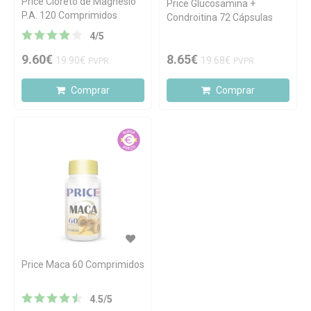
Price Cloreto de Magnésio
Price Glucosamina +
P.A. 120 Comprimidos
Condroitina 72 Cápsulas
4
/
5
9.60€
8.65€
19.90€
19.68€
PVPR
PVPR
Comprar
Comprar
Price Maca 60 Comprimidos
4.5
/
5