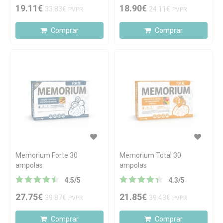
19.11€
18.90€
33.83€
24.11€
PVPR
PVPR
Comprar
Comprar
Memorium Forte 30
Memorium Total 30
ampolas
ampolas
4.5
/
5
4.3
/
5
27.75€
21.85€
39.87€
39.43€
PVPR
PVPR
Comprar
Comprar