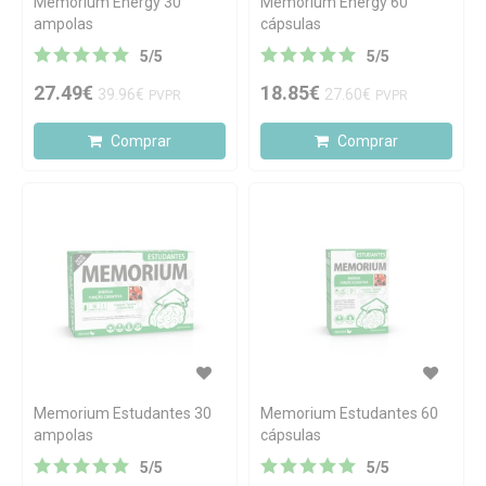
Memorium Energy 30
Memorium Energy 60
ampolas
cápsulas
5
/
5
5
/
5
27.49€
18.85€
39.96€
27.60€
PVPR
PVPR
Comprar
Comprar
Memorium Estudantes 30
Memorium Estudantes 60
ampolas
cápsulas
5
/
5
5
/
5