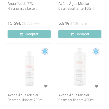
Anua Peach 77%
Avène Água Micelar
Niacinamida Leite
Desmaquilhante 100ml
Hidratante 150ml
15.59€
5.84€
25.99€
8.10€
PVPR
PVPR
Comprar
Comprar
Avène Água Micelar
Avène Água Micelar
Desmaquilhante 200ml
Desmaquilhante 400ml