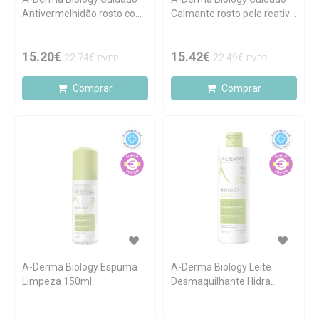
Antivermelhidão rosto com
Calmante rosto pele reativa
rosácea 40ml
40ml
15.20€
15.42€
22.74€
22.49€
PVPR
PVPR
Comprar
Comprar
A-Derma Biology Espuma
A-Derma Biology Leite
Limpeza 150ml
Desmaquilhante Hidra
Limpeza 400ml