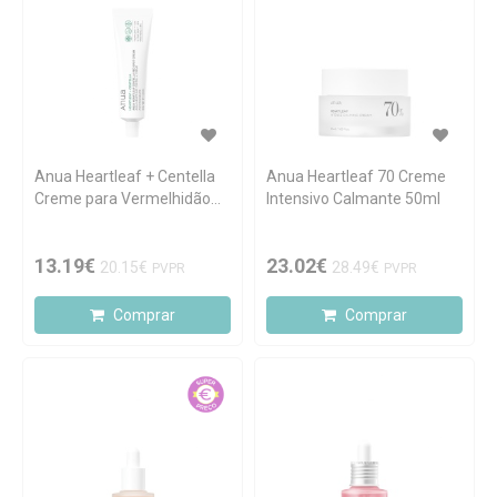
Anua Heartleaf + Centella
Anua Heartleaf 70 Creme
Creme para Vermelhidão
Intensivo Calmante 50ml
30g
13.19€
23.02€
20.15€
28.49€
PVPR
PVPR
Comprar
Comprar