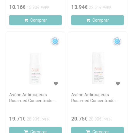
10.16€
13.94€
15.90€
22.51€
PVPR
PVPR
Comprar
Comprar
Avène Antirougeurs
Avène Antirougeurs
Rosamed Concentrado
Rosamed Concentrado
Antivermelhidão 30ml
Protetor Hidratante SPF50+
30ml
19.71€
20.75€
28.90€
28.90€
PVPR
PVPR
Comprar
Comprar