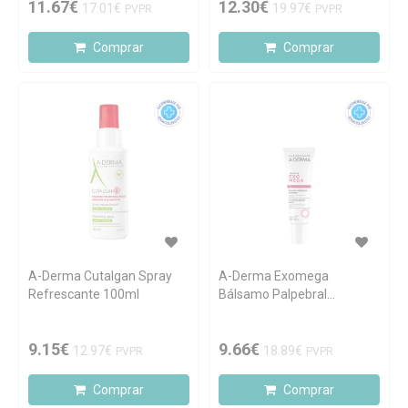
11.67€
12.30€
17.01€
19.97€
PVPR
PVPR
Comprar
Comprar
A-Derma Cutalgan Spray
A-Derma Exomega
Refrescante 100ml
Bálsamo Palpebral
Calmante 15ml
9.15€
9.66€
12.97€
18.89€
PVPR
PVPR
Comprar
Comprar