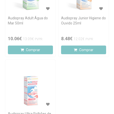
Audispray Adult Água do
Audispray Junior Higiene do
Mar 50ml
Ouvido 25ml
10.06€
8.48€
13.09€
12.02€
PVPR
PVPR
Comprar
Comprar
Audispray Ultra Rolhões de