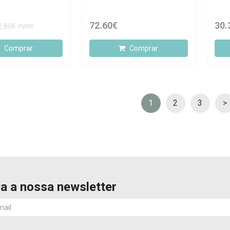
72.60€
30.
2.80€
PVPR
Comprar
Comprar
1
2
3
>
a a nossa newsletter