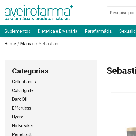
Suplementos
Dietética e Ervanária
Parafarmácia
Sexuali
Home
Marcas
Sebastian
Sebast
Categorias
Cellophanes
Color Ignite
Dark Oil
Effortless
Hydre
No.Breaker
Penetraitt