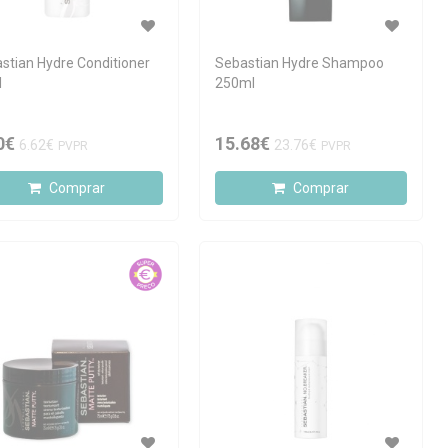
stian Hydre Conditioner
Sebastian Hydre Shampoo
l
250ml
0€
15.68€
6.62€
23.76€
PVPR
PVPR
Comprar
Comprar