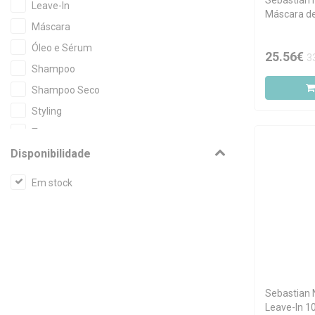
Sebastian 
Leave-In
Máscara d
Máscara
150ml
Óleo e Sérum
25.56€
3
Shampoo
Shampoo Seco
Styling
Tratamento
Disponibilidade
Em stock
Sebastian 
Leave-In 1