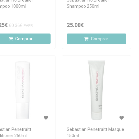
stian No.Breaker
Sebastian No.Breaker
mpoo 1000ml
Shampoo 250ml
25€
25.08€
60.36€
PVPR
Comprar
Comprar
stian Penetraitt
Sebastian Penetraitt Masque
itioner 250ml
150ml