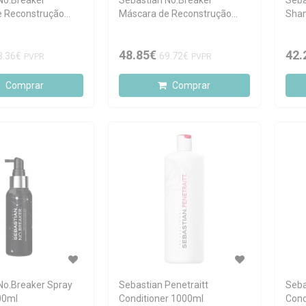
No.Breaker
Sebastian No.Breaker
Seba
e Reconstrução
Máscara de Reconstrução
Sha
500ml
48.85€
42.
3.36€
69.72€
PVPR
PVPR
Comprar
Comprar
No.Breaker Spray
Sebastian Penetraitt
Seba
00ml
Conditioner 1000ml
Cond