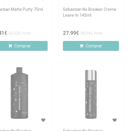
stian Matte Putty 75ml
Sebastian No.Breaker Creme
Leave-In 145ml
41€
27.99€
40.02€
38.04€
PVPR
PVPR
Comprar
Comprar