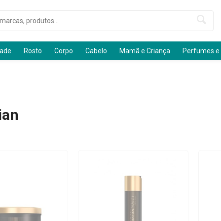
dade
Rosto
Corpo
Cabelo
Mamã e Criança
Perfumes e
ian