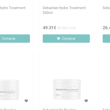
Hydre Treatment
Sebastian Hydre Treatment
Seba
500ml
49.31€
26.
96.45€
PVPR
Comprar
Comprar