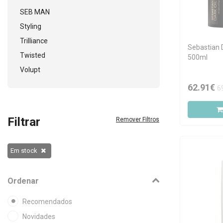
SEB MAN
Styling
Trilliance
Sebastian 
Twisted
500ml
Volupt
62.91€
6
Filtrar
Remover Filtros
Em stock
Ordenar
Recomendados
Novidades