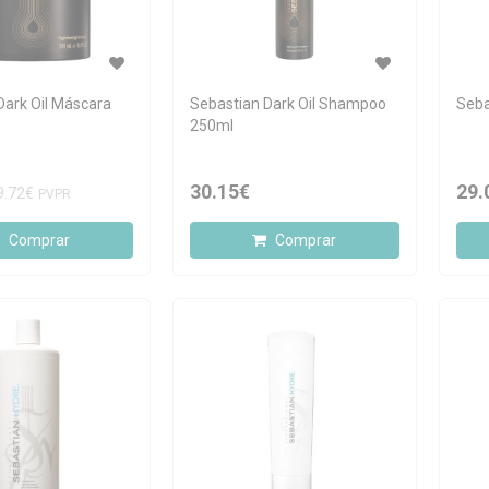
Dark Oil Máscara
Sebastian Dark Oil Shampoo
Seba
250ml
30.15€
29.
9.72€
PVPR
Comprar
Comprar