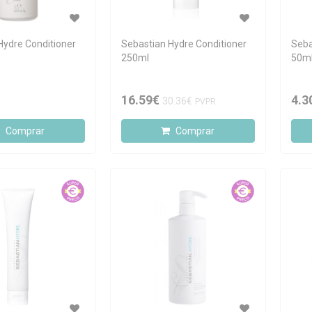
Hydre Conditioner
Sebastian Hydre Conditioner
Seba
250ml
50m
16.59€
4.3
30.36€
PVPR
Comprar
Comprar