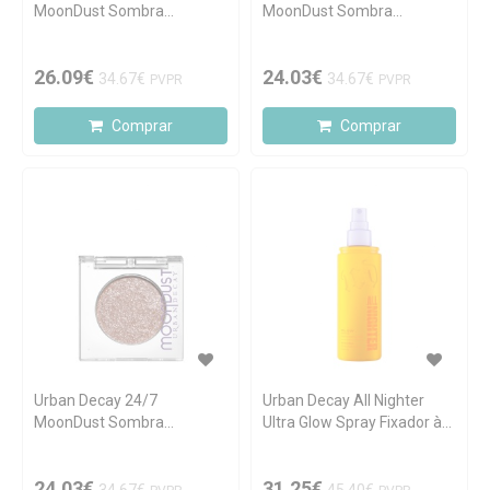
MoonDust Sombra
MoonDust Sombra
Individual Com Brilho
Individual Com Brilho
Cosmic
Solstice
26.09€
24.03€
34.67€
34.67€
PVPR
PVPR
Comprar
Comprar
Urban Decay 24/7
Urban Decay All Nighter
MoonDust Sombra
Ultra Glow Spray Fixador à
Individual Com Brilho Space
Prova de Água 118ml
Cowboy
24.03€
31.25€