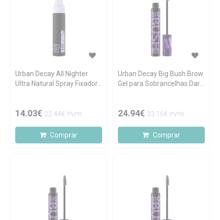
Urban Decay All Nighter
Urban Decay Big Bush Brow
Ultra Natural Spray Fixador
Gel para Sobrancelhas Dark
à Prova de Água 30ml
Drapes
14.03€
24.94€
22.44€
33.16€
PVPR
PVPR
Comprar
Comprar