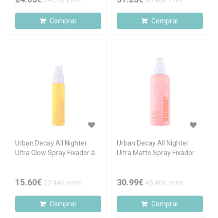
34.67€
45.40€
PVPR
PVPR
Comprar
Comprar
Urban Decay All Nighter
Urban Decay All Nighter
Ultra Glow Spray Fixador à
Ultra Matte Spray Fixador à
Prova de Água 30ml
Prova de Água 118ml
15.60€
30.99€
22.44€
45.40€
PVPR
PVPR
Comprar
Comprar