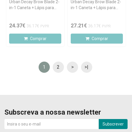
Urban Decay Brow Blade 2-
Urban Decay Brow Blade 2-
in-1 Caneta + Lápis para
in-1 Caneta + Lápis para
Sobrancelhas Dark Drapes
Sobrancelhas Neutral Nana
24.37€
27.21€
36.17€
36.17€
PVPR
PVPR
Comprar
Comprar
1
2
>
>|
Subscreva a nossa newsletter
Subscrever