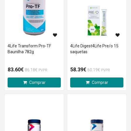
4Life Transform Pro-TF
4Life Digest4Life Pre/o 15
Baunilha 782g
saquetas
83.60€
58.39€
86.18€
60.19€
PVPR
PVPR
Comprar
Comprar