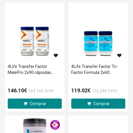
4Life Transfer Factor
4Life Transfer Factor Tri-
MalePro 2x90 cápsulas
Factor Formula 2x60
Preço Especial
cápsulas Preço Especial
146.10€
119.02€
164.16€
132.24€
PVPR
PVPR
Comprar
Comprar