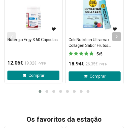
Nutergia Ergy 3 60 Cápsulas
GoldNutrition Ultramax
Collagen Sabor Frutos
Vermelhos 30 sticks
5
/
5
12.05€
18.94€
19.02€
PVPR
26.35€
PVPR
Comprar
Comprar
Os favoritos da estação