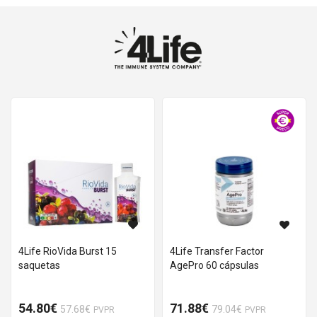
4Life RioVida Burst 15
4Life Transfer Factor
saquetas
AgePro 60 cápsulas
54.80€
71.88€
57.68€
79.04€
PVPR
PVPR