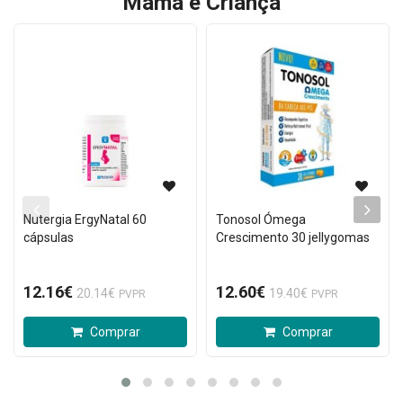
Mamã e Criança
Nutergia ErgyNatal 60
Tonosol Ómega
cápsulas
Crescimento 30 jellygomas
12.16€
12.60€
20.14€
19.40€
PVPR
PVPR
Comprar
Comprar