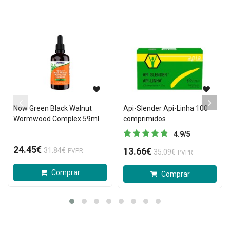
Now Green Black Walnut
Api-Slender Api-Linha 100
Wormwood Complex 59ml
comprimidos
4.9
/
5
24.45€
13.66€
31.84€
PVPR
35.09€
PVPR
Comprar
Comprar