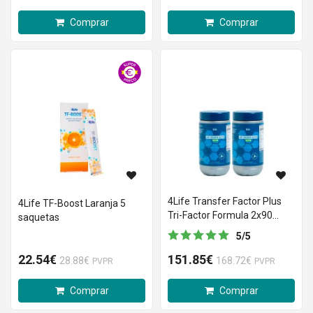
Comprar
Comprar
4Life Transfer Factor Plus
4Life TF-Boost Laranja 5
Tri-Factor Formula 2x90
saquetas
cápsulas Preço Especial
5
/
5
22.54€
151.85€
28.88€
168.72€
PVPR
PVPR
Comprar
Comprar