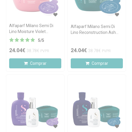
Alfaparf Milano Semi Di
Alfaparf Milano Semi Di
Lino Moisture Violet
Lino Reconstruction Ash
PIG'Mask
PIG'Mask
5
/
5
24.04€
24.04€
38.78€
38.78€
PVPR
PVPR
Comprar
Comprar