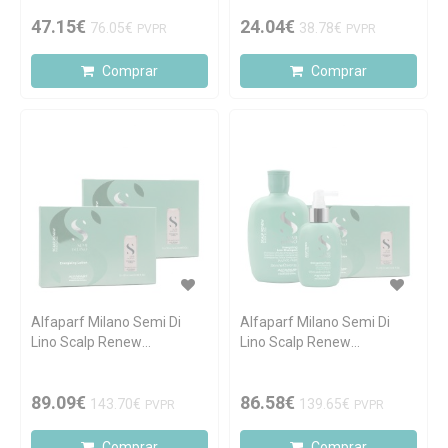
47.15€
24.04€
76.05€
38.78€
PVPR
PVPR
Comprar
Comprar
Alfaparf Milano Semi Di
Alfaparf Milano Semi Di
Lino Scalp Renew
Lino Scalp Renew
Energizing Lotion Duo
Energizing Pack
12x10ml
89.09€
86.58€
143.70€
139.65€
PVPR
PVPR
Comprar
Comprar