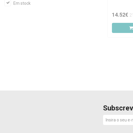
Em stock
Styling
14.52€
2
Tónico
Subscrev