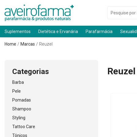
Suplementos
Dietética e Ervanária
Parafarmácia
Sexuali
Home
Marcas
Reuzel
Reuzel
Categorias
Barba
Pele
Pomadas
Shampoo
Styling
Tattoo Care
Tónicos