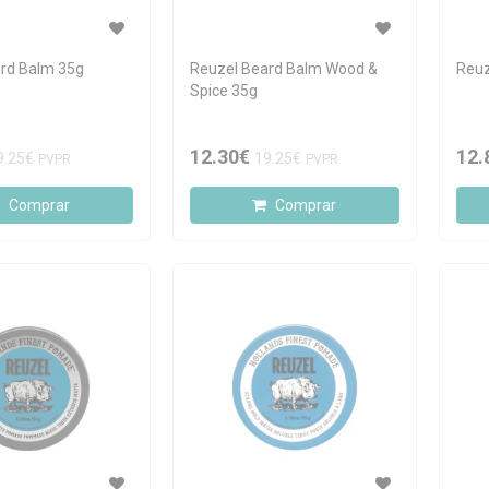
rd Balm 35g
Reuzel Beard Balm Wood &
Reuz
Spice 35g
12.30€
12.
9.25€
19.25€
PVPR
PVPR
Comprar
Comprar