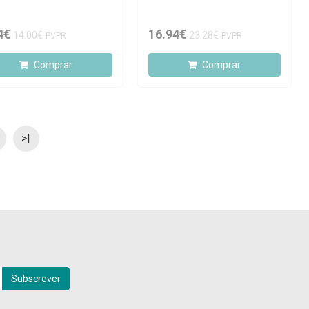
4€
16.94€
14.00€
23.28€
PVPR
PVPR
Comprar
Comprar
>|
Subscrever