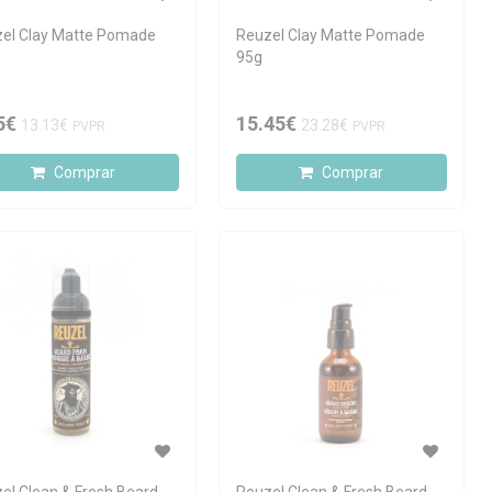
el Clay Matte Pomade
Reuzel Clay Matte Pomade
95g
5€
15.45€
13.13€
23.28€
PVPR
PVPR
Comprar
Comprar