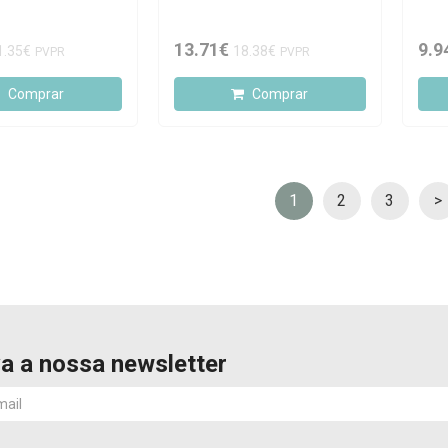
13.71€
9.9
1.35€
18.38€
PVPR
PVPR
Comprar
Comprar
1
2
3
>
a a nossa newsletter