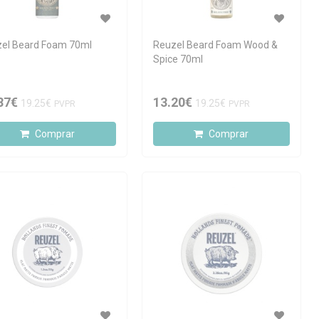
el Beard Foam 70ml
Reuzel Beard Foam Wood &
Spice 70ml
87€
13.20€
19.25€
19.25€
PVPR
PVPR
Comprar
Comprar