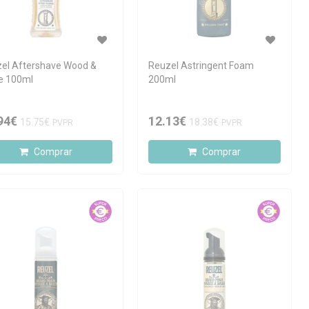
el Aftershave Wood &
Reuzel Astringent Foam
e 100ml
200ml
94€
12.13€
15.75€
18.38€
PVPR
PVPR
Comprar
Comprar