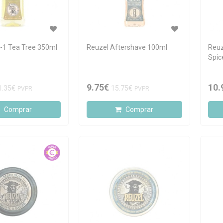
n-1 Tea Tree 350ml
Reuzel Aftershave 100ml
Reuz
Spic
9.75€
10.
1.35€
15.75€
PVPR
PVPR
Comprar
Comprar