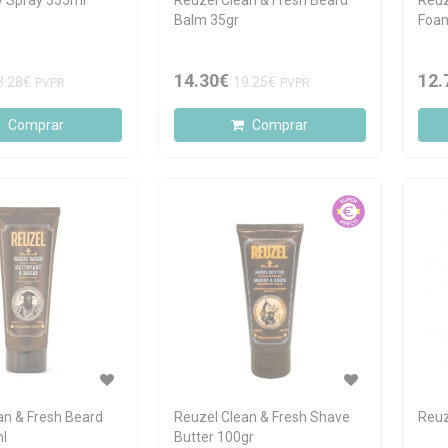
y Spray 355ml
Reuzel Clean & Fresh Beard
Reuz
Balm 35gr
Foa
14.30€
12.
3.28€
19.25€
PVPR
PVPR
Comprar
Comprar
an & Fresh Beard
Reuzel Clean & Fresh Shave
Reuz
l
Butter 100gr