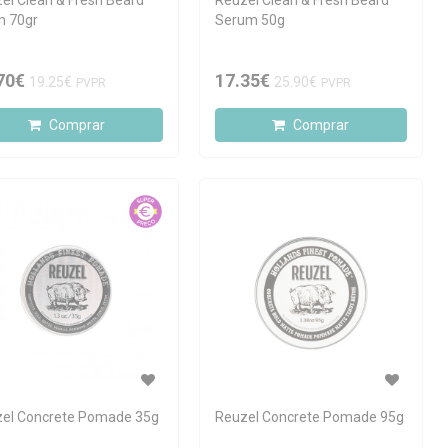
el Clean & Fresh Beard
Reuzel Clean & Fresh Beard
m 70gr
Serum 50g
70€
17.35€
19.25€
25.90€
PVPR
PVPR
Comprar
Comprar
el Concrete Pomade 35g
Reuzel Concrete Pomade 95g