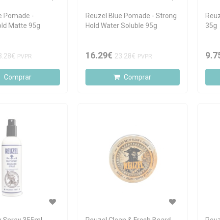
e Pomade -
Reuzel Blue Pomade - Strong
Reuz
ld Matte 95g
Hold Water Soluble 95g
35g
16.29€
9.7
3.28€
23.28€
PVPR
PVPR
Comprar
Comprar