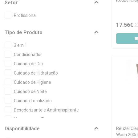
Reuzel Cla
Setor
Profissional
17.56€
2
Tipo de Produto
3 em 1
Condicionador
Cuidado de Dia
Cuidado de Hidratação
Cuidado de Higiene
Cuidado de Noite
Cuidado Localizado
Desodorizante e Antitranspirante
Limpeza sem Enxaguamento
Disponibilidade
Reuzel Cle
Shampoo
Wash 200m
Shampoo Seco