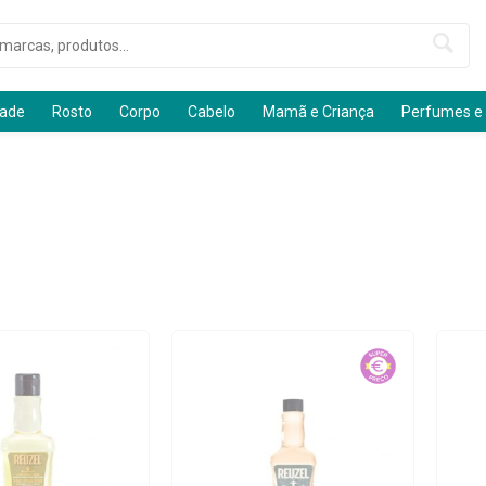
dade
Rosto
Corpo
Cabelo
Mamã e Criança
Perfumes e