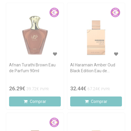
Afnan Turathi Brown Eau
Al Haramain Amber Oud
de Parfum 90ml
Black Edition Eau de
Parfum 100ml
26.29€
32.44€
39.72€
67.24€
PVPR
PVPR
Comprar
Comprar