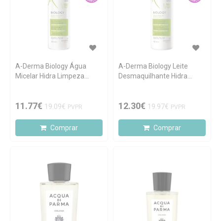
A-Derma Biology Água
A-Derma Biology Leite
Micelar Hidra Limpeza
Desmaquilhante Hidra
400ml
Limpeza 400ml
11.77€
12.30€
19.09€
19.97€
PVPR
PVPR
Comprar
Comprar