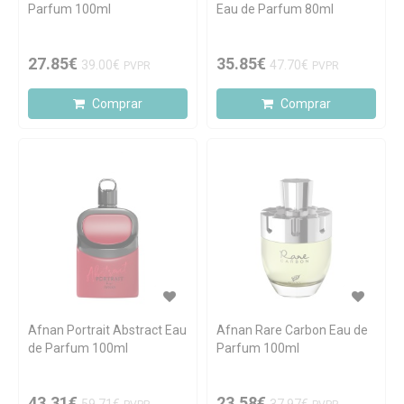
Parfum 100ml
Eau de Parfum 80ml
27.85€
35.85€
39.00€
47.70€
PVPR
PVPR
Comprar
Comprar
Afnan Portrait Abstract Eau
Afnan Rare Carbon Eau de
de Parfum 100ml
Parfum 100ml
43.31€
23.58€