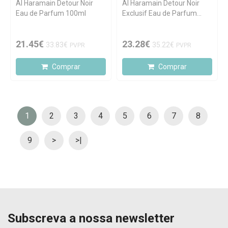
Al Haramain Detour Noir
Al Haramain Detour Noir
Eau de Parfum 100ml
Exclusif Eau de Parfum
100ml
21.45€
23.28€
33.83€
35.22€
PVPR
PVPR
Comprar
Comprar
1
2
3
4
5
6
7
8
9
>
>|
Subscreva a nossa newsletter