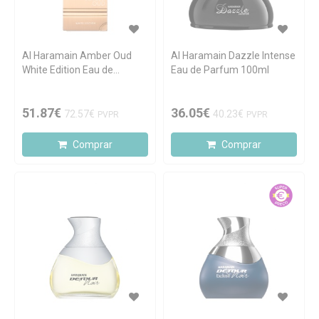
Al Haramain Amber Oud
Al Haramain Dazzle Intense
White Edition Eau de
Eau de Parfum 100ml
Parfum 100ml
51.87€
36.05€
72.57€
40.23€
PVPR
PVPR
Comprar
Comprar