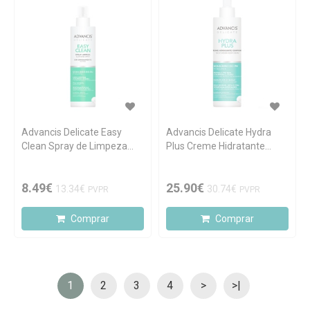
Advancis Delicate Easy
Advancis Delicate Hydra
Clean Spray de Limpeza
Plus Creme Hidratante
250ml
Corporal 1L
8.49€
25.90€
13.34€
30.74€
PVPR
PVPR
Comprar
Comprar
1
2
3
4
>
>|