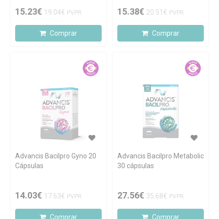
15.23€
15.38€
19.04€
20.51€
PVPR
PVPR
Comprar
Comprar
Advancis Bacilpro Gyno 20
Advancis Bacilpro Metabolic
Cápsulas
30 cápsulas
14.03€
27.56€
17.63€
35.68€
PVPR
PVPR
Comprar
Comprar