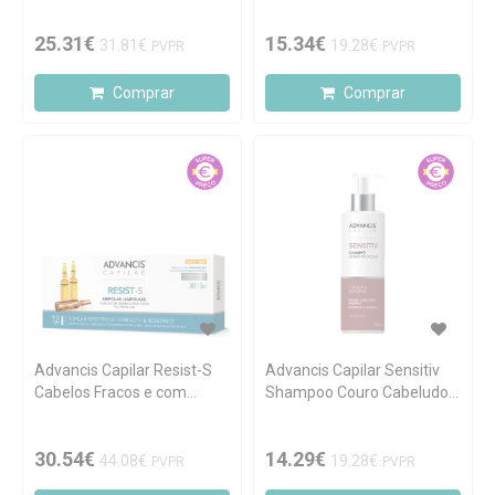
25.31€
15.34€
31.81€
19.28€
PVPR
PVPR
Comprar
Comprar
Advancis Capilar Resist-S
Advancis Capilar Sensitiv
Cabelos Fracos e com
Shampoo Couro Cabeludo
Queda 12x10ml ampolas
Sensível 250ml
30.54€
14.29€
44.08€
19.28€
PVPR
PVPR