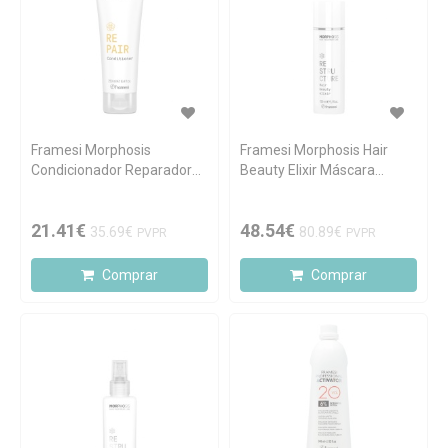
Framesi Morphosis
Framesi Morphosis Hair
Condicionador Reparador
Beauty Elixir Máscara
250ml
Reconstrutora 150ml
21.41€
48.54€
35.69€
80.89€
PVPR
PVPR
Comprar
Comprar