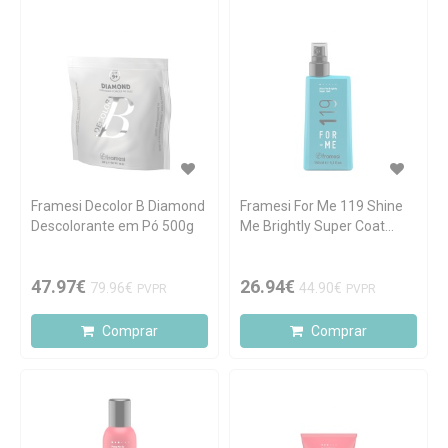
Framesi Decolor B Diamond
Framesi For Me 119 Shine
Descolorante em Pó 500g
Me Brightly Super Coat
Finalizador 150ml
47.97€
26.94€
79.96€
44.90€
PVPR
PVPR
Comprar
Comprar