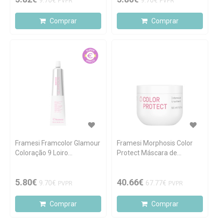
9.70€
9.70€
PVPR
PVPR
Comprar
Comprar
Framesi Framcolor Glamour
Framesi Morphosis Color
Coloração 9 Loiro
Protect Máscara de
Claríssimo 100ml
Tratamento Intensivo
500ml
5.80€
40.66€
9.70€
67.77€
PVPR
PVPR
Comprar
Comprar