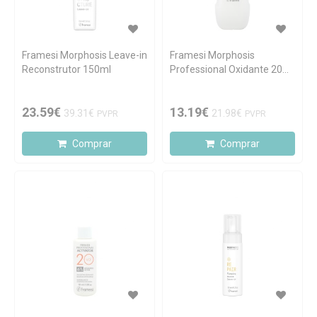
Framesi Morphosis Leave-in
Framesi Morphosis
Reconstrutor 150ml
Professional Oxidante 20
Vol. 1000ml
23.59€
13.19€
39.31€
21.98€
PVPR
PVPR
Comprar
Comprar