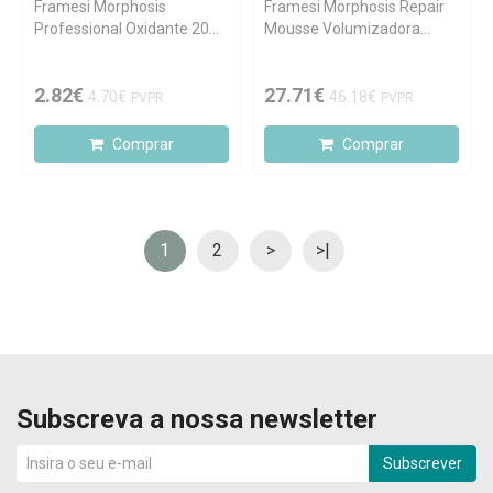
Framesi Morphosis
Framesi Morphosis Repair
Professional Oxidante 20
Mousse Volumizadora
Vol. 100ml
150ml
2.82€
27.71€
4.70€
46.18€
PVPR
PVPR
Comprar
Comprar
1
2
>
>|
Subscreva a nossa newsletter
Subscrever