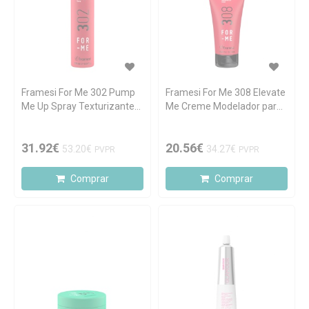
Framesi For Me 302 Pump
Framesi For Me 308 Elevate
Me Up Spray Texturizante
Me Creme Modelador para
200ml
Caracóis 150ml
31.92€
20.56€
53.20€
34.27€
PVPR
PVPR
Comprar
Comprar