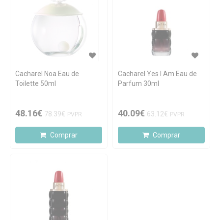
Cacharel Noa Eau de
Cacharel Yes I Am Eau de
Toilette 50ml
Parfum 30ml
48.16€
40.09€
78.39€
63.12€
PVPR
PVPR
Comprar
Comprar