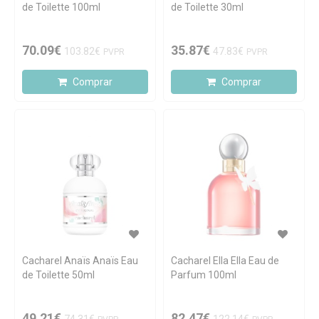
de Toilette 100ml
de Toilette 30ml
70.09€
35.87€
103.82€
47.83€
PVPR
PVPR
Comprar
Comprar
Cacharel Anaïs Anaïs Eau
Cacharel Ella Ella Eau de
de Toilette 50ml
Parfum 100ml
49.21€
82.47€