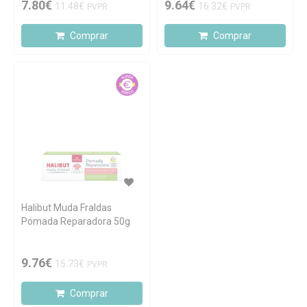
7.80€
9.64€
11.48€
16.32€
PVPR
PVPR
Comprar
Comprar
Halibut Muda Fraldas
Pomada Reparadora 50g
9.76€
15.73€
PVPR
Comprar