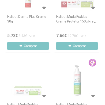
Halibut Derma Plus Creme
Halibut Muda Fraldas
30g
Creme Protetor 150g Preço
Especial
5.73€
7.66€
8.43€
12.78€
PVPR
PVPR
Comprar
Comprar
Halibut Muda Fraldas
Halibut Muda Fraldas